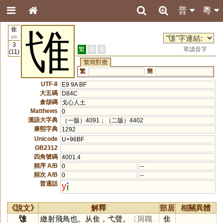
普
粵
隹
隿
172
3
繁
簡
港
單讀音字
(11)
繁簡對應
繁
簡
UTF-8
E9 9A BF
大五碼
D84C
倉頡碼
戈心人土
Matthews
0
漢語大字典
（一版）4091；（二版）4402
康熙字典
1292
Unicode
U+96BF
GB2312
四角號碼
4001.4
頻序 A/B
0
--
頻次 A/B
0
--
普通話
y
《說文》
解釋
部居
相關異體
隿
繳射飛鳥也。从隹，弋聲。
〔與職
隹