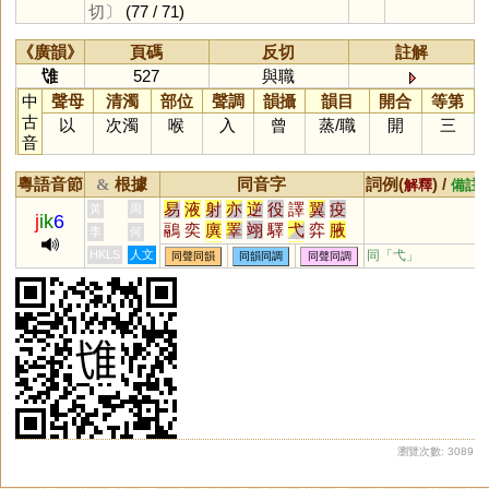
切〕
(77 / 71)
《廣韻》
頁碼
反切
註解
隿
527
與職
中
聲母
清濁
部位
聲調
韻攝
韻目
開合
等第
古
以
次濁
喉
入
曾
蒸
/
職
開
三
音
粵語音節
根據
同音字
詞例(
) /
&
解釋
備註
易
液
射
亦
逆
役
譯
翼
疫
黃
周
j
ik
6
鷊
奕
廙
睪
翊
驛
弋
弈
腋
李
何
繹
掖
翌
熤
薿
嶧
杙
蜴
鶂
HKLS
人文
同「
弋
」
同聲同韻
同韻同調
同聲同調
嶷
懌
鷁
屰
芅
圛
垼
黓
燚
艗
斁
燡
瀷
醳
譺
馹
墿
焲
熼
晹
縌
釴
霬
帟
埸
瀏覽次數: 3089