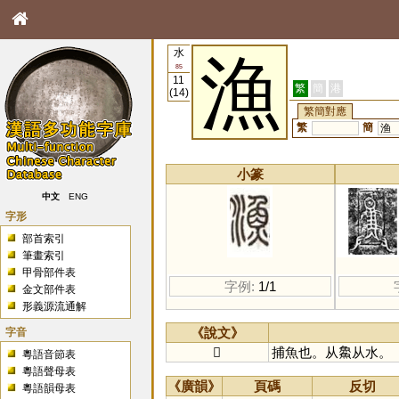
水
漁
85
11
繁
簡
港
(14)
繁簡對應
繁
簡
渔
小篆
中文
ENG
字形
部首索引
筆畫索引
甲骨部件表
字例:
1/1
金文部件表
形義源流通解
字音
《說文》
𩼪
捕魚也。从𩺰从水。
粵語音節表
粵語聲母表
《廣韻》
頁碼
反切
粵語韻母表