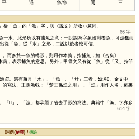
平
遇
魚
/
魚
開
三
」從「
魚
」的「
漁
」字，與《說文》所收小篆同。
66 字
魚一水。此形所以有捕魚之意：一說認為字象臨淵羨魚，可漁獵而
出從「
魚
」從「
水
」之形，二說以後者較可信。
从」。而多於一魚的構形，則用作本義，指捕魚，如《合集》
本義，表示捕魚的意思。另外，甲骨文又有從「
魚
」從「
又
」持竿
漁卣。還有兼具「
水
」、「
魚
」、「
廾
」三者，如遹𣪕。金文中
」的寫法。王孫漁戟：「楚王孫漁之用」，「
漁
」用作人名，這裏
。「
𩼪
」、「
漁
」都承襲了省去手形的寫法。典籍中「
漁
」字亦多
614 字
詞例(
) /
解釋
備註