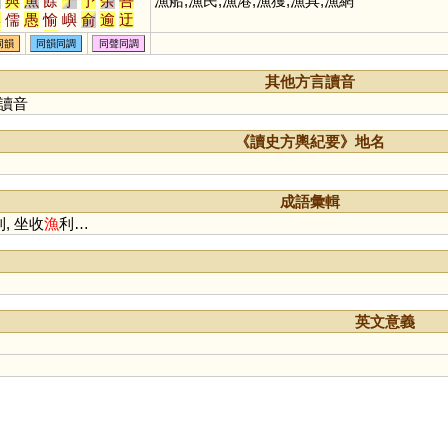
如
與
魚
餘
于
予
余
吾
漁船,漁民,漁港,漁獲,漁具,漁網
輿
儒
愚
愉
嶼
俞
逾
迂
禺
榆
蠕
虞
渝
隅
圩
瑜
同韻
同韻同調
同聲同調
庾
孺
嵎
盂
銣
揄
諛
腴
歟
濡
喁
畬
臾
嚅
覦
璵
其他方言讀音
艅
崳
旟
繻
邘
歈
毹
狳
讀音
萸
薷
襦
髃
蝓
雩
踰
妤
帤
挐
舁
湡
袽
隃
牏
睮
《讀史方輿紀要》地名
蕍
蕠
嬬
鴽
謣
鰅
轝
醹
齵
鸒
擩
堣
杅
楰
腢
媮
澞
侞
堬
雓
燸
歶
蒘
硢
成語彙輯
鮽
筎
螸
籅
曘
蝡
, 坐收
漁
利…
英文意義