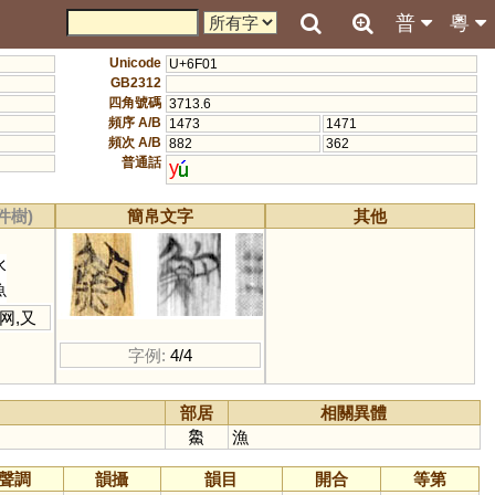
普
粵
Unicode
U+6F01
GB2312
四角號碼
3713.6
頻序 A/B
1473
1471
頻次 A/B
882
362
普通話
y
件樹)
簡帛文字
其他
水
魚
网
,
又
字例:
4/4
部居
相關異體
𩺰
漁
聲調
韻攝
韻目
開合
等第