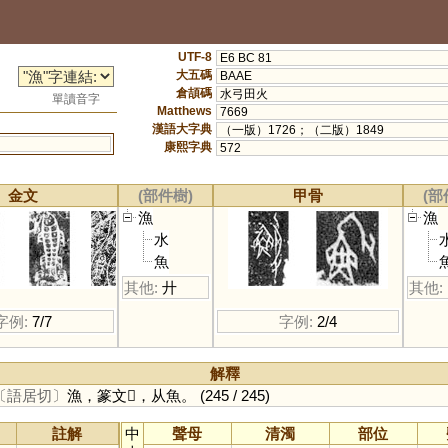
UTF-8
E6 BC 81
大五碼
BAAE
倉頡碼
水弓田火
單讀音字
Matthews
7669
漢語大字典
（一版）1726；（二版）1849
康熙字典
572
金文
(部件樹)
甲骨
(部
漁
漁
水
魚
其他:
廾
其他:
字例:
7/7
字例:
2/4
解釋
〔語居切〕
漁，篆文𩼪，从魚。
(245 / 245)
註解
中
聲母
清濁
部位