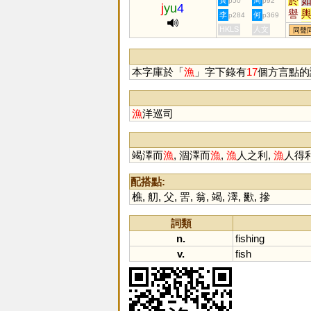
於
黃
周
p50
p92
j
yu
4
譽
李
何
p284
p369
娛
HKLS
人文
同聲
茹
竽
臑
本字庫於「
漁
」字下錄有
17
個方言點的
窬
褕
羭
漁
洋巡司
鸆
与
釪
竭澤而
漁
, 涸澤而
漁
,
漁
人之利,
漁
人得利
配搭點:
樵
,
舠
,
父
,
罟
,
翁
,
竭
,
澤
,
歠
,
摻
詞類
n.
fishing
v.
fish