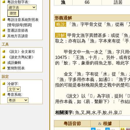
漁
66
語居
粵語分類字表:
形義通解
粵語注音系統對照表
略說:
「
漁
」字甲骨文從「
魚
」從兩「
[
聲母
|
韻母
|
聲調
]
普通話音節表
詳解:
甲骨文漁字異體甚多：或從「
魚
其他方言讀音
取之；亦有以為「
漁
」字本來有從「
手
工具
甲骨文中一魚一水之「
漁
」字只用
《說文》全文索引
10475：「王漁，十月」。另外，或有
《讀史方輿紀要》
的「
䰻
」字，象垂釣得魚之形。唯此字
成語彙輯
繁簡對照表
金文「
漁
」字有從「
水
」從「
魚
」
設定
「
漁
」字多用作本義，如遹𣪕：「漁
冷僻字:
指的可能是春秋晚期吳楚之戰中的楚司馬
粵音系統:
《說文》以「
𩼪
」為字頭，提到「
用作本義，如《易．繫辭下》：「作結
相關漢字:
魚
,
又
,
网
,
水
,
手
,
䰻
,
廾
,
泉
,
𩼪
粵語音節
根據
&