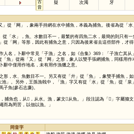
古
疑
次濁
牙
音
又
」從「
网
」，象兩手持網在水中捕魚，本義為捕魚。後省為從「
水
」從「
水
」，魚、水數目不一，最繁的有四魚二水，最簡的則只有一
」從「
网
」等形，因此有捕魚之意，只因為後來省去這些部件，才得
作人名，卜辭中常見「子漁」之名，如《合集》369：「子漁亡其
從「
魚
」從兩「
又
」從「
网
」之形，象人以雙手張網捕魚，同樣用作
卜辭中僅用作地名，未有用作漁獵之意。
之形，水、魚數目不一。另又有從「
廾
」從「
魚
」，象雙手捕魚，如
于大池」。另外，王孫漁戟中，「
漁
」字又有從「
水
」從「
魚
」從「
泉
子魚(參石志廉)。
，捕魚也，从𩺰，从水。漁，篆文𩼪从魚。」段注認為「
𩼪
」字屬籀文
繩而為罔罟，以佃以漁。」
同音字