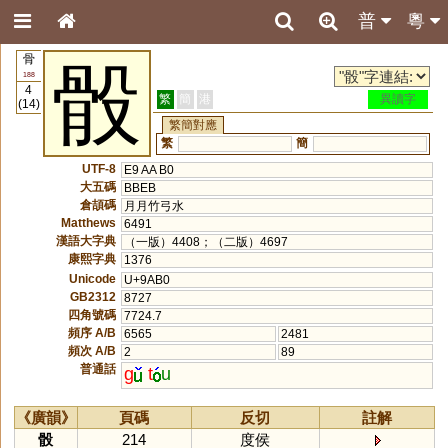
普
粵
骨
骰
188
4
繁
簡
港
異讀字
(14)
繁簡對應
繁
簡
UTF-8
E9 AA B0
大五碼
BBEB
倉頡碼
月月竹弓水
Matthews
6491
漢語大字典
（一版）4408；（二版）4697
康熙字典
1376
Unicode
U+9AB0
GB2312
8727
四角號碼
7724.7
頻序 A/B
6565
2481
頻次 A/B
2
89
普通話
g
t
u
《廣韻》
頁碼
反切
註解
骰
214
度侯