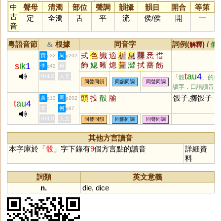
中
聲母
清濁
部位
聲調
韻攝
韻目
開合
等第
古
定
全濁
舌
平
流
侯
/
侯
開
一
音
粵語音節
根據
同音字
詞例(
) /
&
解釋
備
式
色
識
適
析
息
釋
悉
惜
黃
周
p32
p202
飾
媳
晰
熄
昔
澀
拭
薔
飭
s
ik
1
李
何
p42
銫
淅
蜥
軾
嗇
栻
奭
蟋
衋
t
au
4
HKLS
人文
「骰
」的異
同聲同韻
同韻同調
同聲同調
皙
螫
窸
潟
襫
菥
醳
腊
舄
讀字，口語讀音
穡
赩
鄎
緆
螅
蒠
瘜
濇
蕮
頭
投
酘
牏
骰子,擲骰子
黃
周
p13
p202
轖
摵
适
獡
棤
烒
焟
晹
蜤
t
au
4
李
何
p87
鉽
蝷
鎴
HKLS
人文
同聲同韻
同韻同調
同聲同調
其他方言讀音
本字庫於「
骰
」字下錄有
9
個方言點的讀音
詳細資
料
詞類
英文意義
n.
die
,
dice