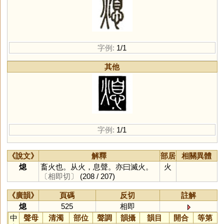
字例:
1/1
其他
字例:
1/1
《說文》
解釋
部居
相關異體
熄
畜火也。从火，息聲。亦曰滅火。
火
〔相即切〕
(208 / 207)
《廣韻》
頁碼
反切
註解
熄
525
相即
中
聲母
清濁
部位
聲調
韻攝
韻目
開合
等第