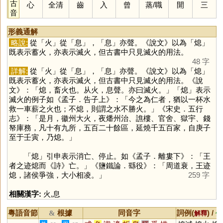
古
心
全清
齒
入
曾
蒸
/
職
開
三
音
形義通解
略說:
從「
火
」從「
息
」，「
息
」亦聲。《說文》以為「
熄
」
既表示蓄火，亦表示滅火，但古書中只見滅火的用法。
48 字
詳解:
從「
火
」從「
息
」，「
息
」亦聲。《說文》以為「
熄
」
既表示蓄火，亦表示滅火，但古書中只見滅火的用法。《說
文》：「熄，畜火也。从火，息聲。亦曰滅火。」「
熄
」表示
滅火的例子如《孟子．告子上》：「今之為仁者，猶以一杯水
救一車薪之火也；不熄，則謂之水不勝火。」《宋史．五行
志》：「是月，徽州大火，夜燔州治、譙樓、官舍、獄宇、錢
帑庫務，凡十有九所，五百二十餘區，延燒千五百家，自庚子
至于壬寅，乃熄。」
「
熄
」引申表示消亡、停止。如《孟子．離婁下》：「王
者之迹熄而《詩》亡。」《鹽鐵論．繇役》：「周道衰，王迹
熄，諸侯爭強，大小相凌。」
259 字
相關漢字:
火
,
息
粵語音節
根據
同音字
詞例(
) /
&
解釋
備