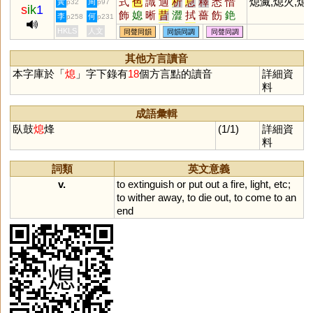
式
色
識
適
析
息
釋
悉
惜
熄滅,熄火,熄
黃
周
p32
p97
s
ik
1
飾
媳
晰
昔
澀
拭
薔
飭
銫
李
何
p258
p231
淅
蜥
軾
嗇
栻
奭
蟋
衋
皙
HKLS
人文
同聲同韻
同韻同調
同聲同調
螫
窸
潟
襫
菥
骰
醳
腊
舄
穡
赩
鄎
緆
螅
蒠
瘜
濇
蕮
其他方言讀音
轖
摵
适
獡
棤
烒
焟
晹
蜤
本字庫於「
熄
」字下錄有
18
個方言點的讀音
詳細資
鉽
蝷
鎴
料
成語彙輯
臥鼓
熄
烽
(1/1)
詳細資
料
詞類
英文意義
v.
to
extinguish
or
put
out
a
fire
,
light
,
etc
;
to
wither
away
,
to
die
out
,
to
come
to
an
end