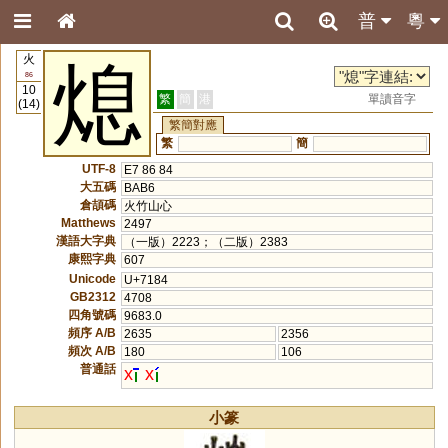
普
粵
火
熄
86
10
繁
簡
港
單讀音字
(14)
繁簡對應
繁
簡
UTF-8
E7 86 84
大五碼
BAB6
倉頡碼
火竹山心
Matthews
2497
漢語大字典
（一版）2223；（二版）2383
康熙字典
607
Unicode
U+7184
GB2312
4708
四角號碼
9683.0
頻序 A/B
2635
2356
頻次 A/B
180
106
普通話
x
x
小篆