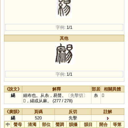
字例:
1/1
其他
字例:
1/1
《說文》
解釋
部居
相關異體
緆
細布也。从糸，易聲。
〔先擊切〕
糸
𪎥
𪎥，緆或从麻。
(277 / 278)
《廣韻》
頁碼
反切
註解
緆
520
先擊
中
聲母
清濁
部位
聲調
韻攝
韻目
開合
等第