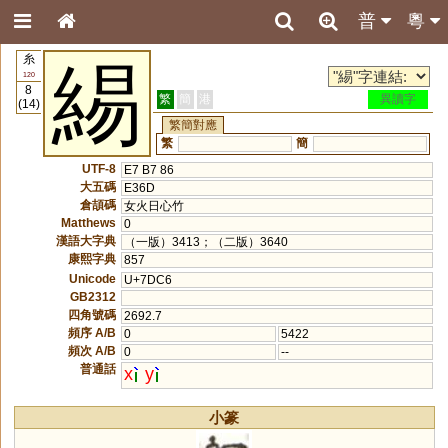
普
粵
糸
緆
120
8
繁
簡
港
異讀字
(14)
繁簡對應
繁
簡
UTF-8
E7 B7 86
大五碼
E36D
倉頡碼
女火日心竹
Matthews
0
漢語大字典
（一版）3413；（二版）3640
康熙字典
857
Unicode
U+7DC6
GB2312
四角號碼
2692.7
頻序 A/B
0
5422
頻次 A/B
0
--
普通話
x
y
小篆