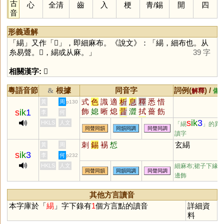
古
心
全清
齒
入
梗
青
/
錫
開
四
音
形義通解
「
緆
」又作「
𪎥
」，即細麻布。《說文》：「緆，細布也。从
糸易聲。𪎥，緆或从麻。」
39 字
相關漢字:
𪎥
粵語音節
根據
同音字
詞例(
) /
&
解釋
備
式
色
識
適
析
息
釋
悉
惜
黃
周
p130
飾
媳
晰
熄
昔
澀
拭
薔
飭
s
ik
1
李
何
銫
淅
蜥
軾
嗇
栻
奭
蟋
衋
s
ik
3
HKLS
人文
「緆
」的異
同聲同韻
同韻同調
同聲同調
皙
螫
窸
潟
襫
菥
骰
醳
穡
讀字
腊
舄
赩
螅
鄎
蒠
瘜
濇
蕮
刺
錫
裼
惁
玄緆
黃
周
轖
摵
适
獡
棤
烒
焟
晹
蜤
s
ik
3
李
何
p232
鉽
蝷
鎴
HKLS
人文
細麻布;裙子下緣
同聲同韻
同韻同調
同聲同調
邊飾
其他方言讀音
本字庫於「
緆
」字下錄有
1
個方言點的讀音
詳細資
料