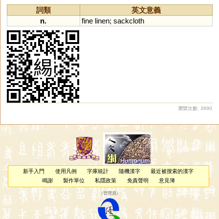
詞類
英文意義
n.
fine
linen
;
sackcloth
瀏覽次數: 3890
新手入門
使用凡例
字庫統計
隨機漢字
最近被搜索的漢字
鳴謝
製作單位
私隱政策
免責聲明
意見簿
（
管理員
）