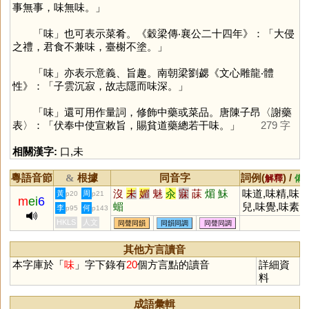
事無事，味無味。」
「
味
」也可表示菜肴。《穀梁傳‧襄公二十四年》：「大侵
之禮，君食不兼味，臺榭不塗。」
「
味
」亦表示意義、旨趣。南朝梁劉勰《文心雕龍‧體
性》：「子雲沉寂，故志隱而味深。」
「
味
」還可用作量詞，修飾中藥或菜品。唐陳子昂〈謝藥
表〉：「伏奉中使宣敕旨，賜貧道藥總若干味。」
279 字
相關漢字:
口
,
未
粵語音節
根據
同音字
詞例(
) /
&
解釋
備
沒
未
媚
魅
汆
寐
菋
煝
鮇
味道,味精,味
黃
周
p20
p21
m
ei
6
蝞
兒,味覺,味素
李
何
p95
p143
HKLS
人文
同聲同韻
同韻同調
同聲同調
其他方言讀音
本字庫於「
味
」字下錄有
20
個方言點的讀音
詳細資
料
成語彙輯