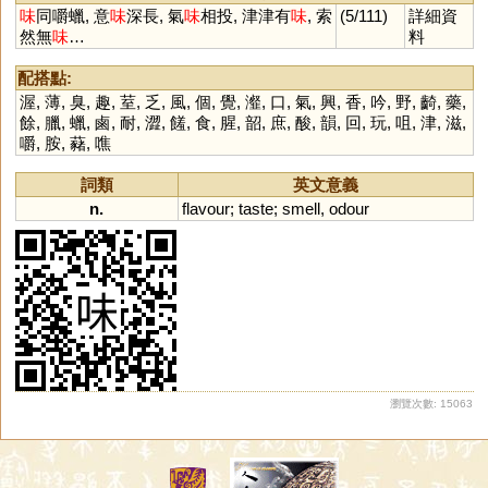
味
同嚼蠟, 意
味
深長, 氣
味
相投, 津津有
味
, 索
(5/111)
詳細資
然無
味
…
料
配搭點:
渥
,
薄
,
臭
,
趣
,
荎
,
乏
,
風
,
個
,
覺
,
瀣
,
口
,
氣
,
興
,
香
,
吟
,
野
,
齮
,
藥
,
餘
,
臘
,
蠟
,
鹵
,
耐
,
澀
,
饈
,
食
,
腥
,
韶
,
庶
,
酸
,
韻
,
回
,
玩
,
咀
,
津
,
滋
,
嚼
,
胺
,
藸
,
噍
詞類
英文意義
n.
flavour
;
taste
;
smell
,
odour
瀏覽次數: 15063