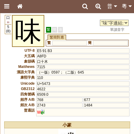
普
粵
口
味
30
5
繁
簡
港
單讀音字
(8)
繁簡對應
繁
簡
UTF-8
E5 91 B3
大五碼
A8FD
倉頡碼
口十木
Matthews
7115
漢語大字典
（一版）0597；（二版）645
康熙字典
110
Unicode
U+5473
GB2312
4622
四角號碼
6509.0
頻序 A/B
768
677
頻次 A/B
2743
1484
普通話
w
i
小篆