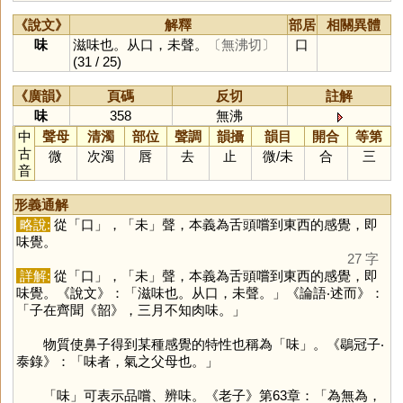
《說文》
解釋
部居
相關異體
味
滋味也。从口，未聲。
〔無沸切〕
口
(31 / 25)
《廣韻》
頁碼
反切
註解
味
358
無沸
中
聲母
清濁
部位
聲調
韻攝
韻目
開合
等第
古
微
次濁
唇
去
止
微
/
未
合
三
音
形義通解
略說:
從「
口
」，「
未
」聲，本義為舌頭嚐到東西的感覺，即
味覺。
27 字
詳解:
從「
口
」，「
未
」聲，本義為舌頭嚐到東西的感覺，即
味覺。《說文》：「滋味也。从口，未聲。」《論語‧述而》：
「子在齊聞《韶》，三月不知肉味。」
物質使鼻子得到某種感覺的特性也稱為「
味
」。《鶡冠子‧
泰錄》：「味者，氣之父母也。」
「
味
」可表示品嚐、辨味。《老子》第63章：「為無為，