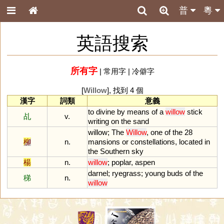
普
粵
英語搜索
所有字
|
常用字
|
冷僻字
[
Willow
], 找到 4 個
漢字
詞類
意義
to
divine
by
means
of
a
willow
stick
乩
v.
writing
on
the
sand
willow
;
The
Willow
,
one
of
the
28
柳
n.
mansions
or
constellations
,
located
in
the
Southern
sky
楊
n.
willow
;
poplar
,
aspen
darnel
;
ryegrass
;
young
buds
of
the
稊
n.
willow