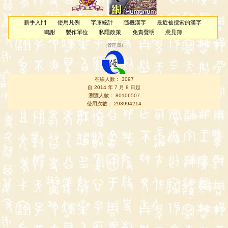
新手入門
使用凡例
字庫統計
隨機漢字
最近被搜索的漢字
鳴謝
製作單位
私隱政策
免責聲明
意見簿
（
管理員
）
在線人數： 3097
自 2014 年 7 月 8 日起
瀏覽人數： 80106507
使用次數： 293994214