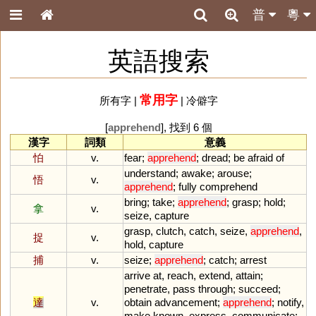
普
粵
英語搜索
常用字
所有字
|
|
冷僻字
[
apprehend
], 找到 6 個
漢字
詞類
意義
怕
v.
fear
;
apprehend
;
dread
;
be
afraid
of
understand
;
awake
;
arouse
;
悟
v.
apprehend
;
fully
comprehend
bring
;
take
;
apprehend
;
grasp
;
hold
;
拿
v.
seize
,
capture
grasp
,
clutch
,
catch
,
seize
,
apprehend
,
捉
v.
hold
,
capture
捕
v.
seize
;
apprehend
;
catch
;
arrest
arrive
at
,
reach
,
extend
,
attain
;
penetrate
,
pass
through
;
succeed
;
達
v.
obtain
advancement
;
apprehend
;
notify
,
make
known
,
express
,
communicate
;