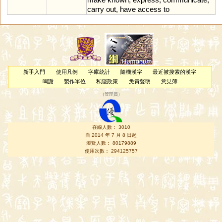
carry
out
,
have
access
to
新手入門
使用凡例
字庫統計
隨機漢字
最近被搜索的漢字
鳴謝
製作單位
私隱政策
免責聲明
意見簿
（
管理員
）
在線人數： 3010
自 2014 年 7 月 8 日起
瀏覽人數： 80179889
使用次數： 294125757