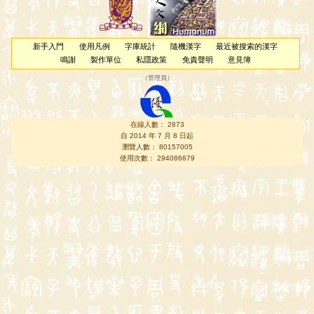
新手入門
使用凡例
字庫統計
隨機漢字
最近被搜索的漢字
鳴謝
製作單位
私隱政策
免責聲明
意見簿
（
管理員
）
在線人數： 2873
自 2014 年 7 月 8 日起
瀏覽人數： 80157005
使用次數： 294086679