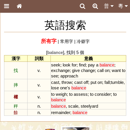
普
粵
英語搜索
所有字
|
常用字
|
冷僻字
[
balance
], 找到 5 個
漢字
詞類
意義
seek
;
look
for
;
find
;
pay
a
balance
;
找
v.
exchange
;
give
change
;
call
on
;
want
to
see
;
approach
cast
,
throw
;
cast
off
;
put
on
;
fall
;
tumble
,
摔
v.
lose
one
'
s
balance
to
weigh
;
to
assess
;
to
consider
;
to
權
v.
balance
秤
n.
balance
,
scale
,
steelyard
餘
n.
remainder
;
balance