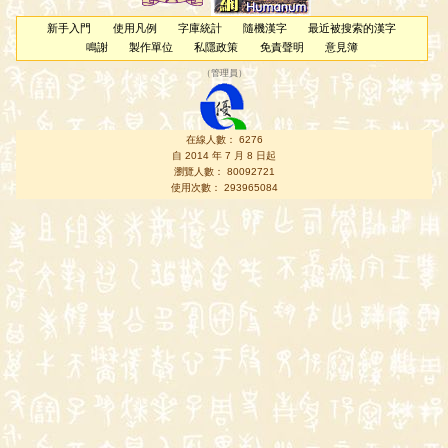
新手入門
使用凡例
字庫統計
隨機漢字
最近被搜索的漢字
鳴謝
製作單位
私隱政策
免責聲明
意見簿
（
管理員
）
在線人數： 6276
自 2014 年 7 月 8 日起
瀏覽人數： 80092721
使用次數： 293965084