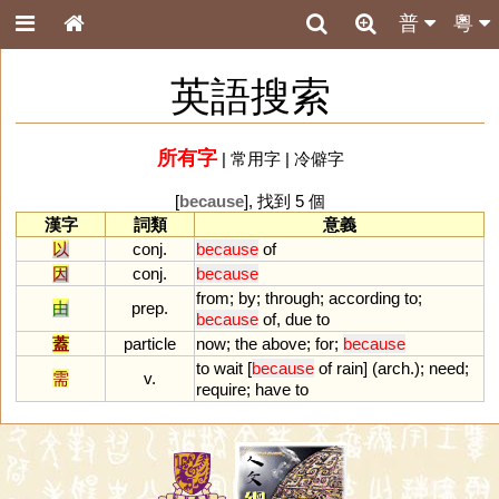
普
粵
英語搜索
所有字
|
常用字
|
冷僻字
[
because
], 找到 5 個
漢字
詞類
意義
以
conj.
because
of
因
conj.
because
from
;
by
;
through
;
according
to
;
由
prep.
because
of
,
due
to
蓋
particle
now
;
the
above
;
for
;
because
to
wait
[
because
of
rain
] (
arch
.);
need
;
需
v.
require
;
have
to