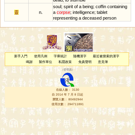
soul
;
spirit
of
a
being
;
coffin
containing
靈
n.
a
corpse
;
intelligence
;
tablet
representing
a
deceased
person
新手入門
使用凡例
字庫統計
隨機漢字
最近被搜索的漢字
鳴謝
製作單位
私隱政策
免責聲明
意見簿
（
管理員
）
在線人數： 3130
自 2014 年 7 月 8 日起
瀏覽人數： 80492944
使用次數： 294711891