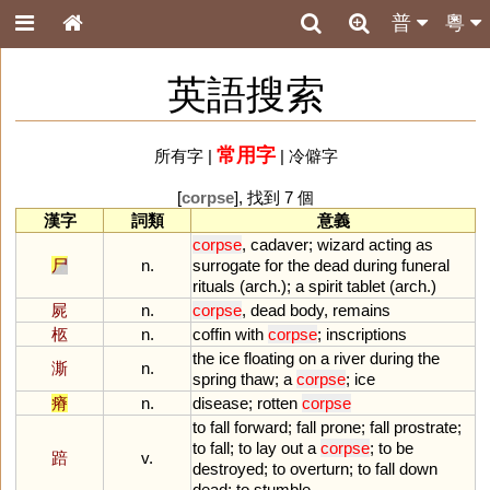
普
粵
英語搜索
常用字
所有字
|
|
冷僻字
[
corpse
], 找到 7 個
漢字
詞類
意義
corpse
,
cadaver
;
wizard
acting
as
尸
n.
surrogate
for
the
dead
during
funeral
rituals
(
arch
.);
a
spirit
tablet
(
arch
.)
屍
n.
corpse
,
dead
body
,
remains
柩
n.
coffin
with
corpse
;
inscriptions
the
ice
floating
on
a
river
during
the
澌
n.
spring
thaw
;
a
corpse
;
ice
瘠
n.
disease
;
rotten
corpse
to
fall
forward
;
fall
prone
;
fall
prostrate
;
to
fall
;
to
lay
out
a
corpse
;
to
be
踣
v.
destroyed
;
to
overturn
;
to
fall
down
dead
;
to
stumble