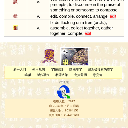
譔
v.
precepts
;
to
discourse
in
the
praise
of
something
or
someone
;
to
compose
輯
v.
edit
,
compile
,
connect
,
arrange
,
edit
birds
flocking
on
a
tree
(
arch
.);
集
v.
assemble
,
collect
together
,
gather
together
;
compile
;
edit
新手入門
使用凡例
字庫統計
隨機漢字
最近被搜索的漢字
鳴謝
製作單位
私隱政策
免責聲明
意見簿
（
管理員
）
在線人數： 2677
自 2014 年 7 月 8 日起
瀏覽人數： 80364152
使用次數： 294465691