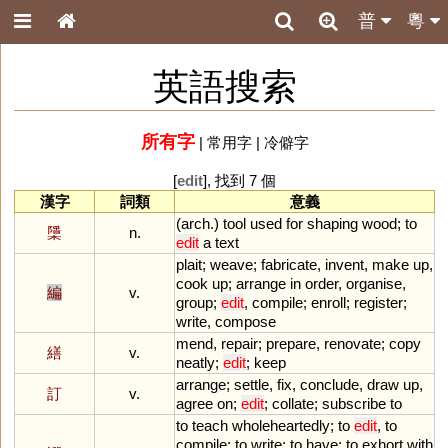
普
粵
英語搜索
所有字
|
常用字
|
冷僻字
[
edit
], 找到 7 個
漢字
詞類
意義
(
arch
.)
tool
used
for
shaping
wood
;
to
檃
n.
edit
a
text
plait
;
weave
;
fabricate
,
invent
,
make
up
,
cook
up
;
arrange
in
order
,
organise
,
編
v.
group
;
edit
,
compile
;
enroll
;
register
;
write
,
compose
mend
,
repair
;
prepare
,
renovate
;
copy
繕
v.
neatly
;
edit
;
keep
arrange
;
settle
,
fix
,
conclude
,
draw
up
,
訂
v.
agree
on
;
edit
;
collate
;
subscribe
to
to
teach
wholeheartedly
;
to
edit
,
to
compile
;
to
write
;
to
have
;
to
exhort
with