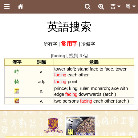
普
粵
英語搜索
常用字
所有字
|
|
冷僻字
[
facing
], 找到 4 個
漢字
詞類
意義
tower
aloft
;
stand
face
to
face
,
tower
峙
v.
facing
each
other
犄
adj.
facing
-
point
prince
;
king
;
ruler
,
monarch
;
axe
with
王
n.
edge
facing
downwards
(
arch
.)
鄉
v.
two
persons
facing
each
other
(
arch
.)