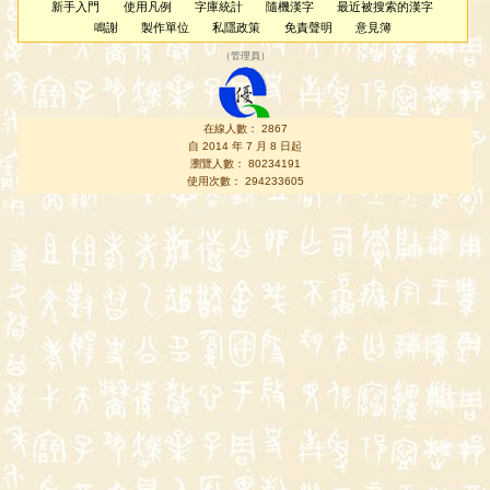
新手入門
使用凡例
字庫統計
隨機漢字
最近被搜索的漢字
鳴謝
製作單位
私隱政策
免責聲明
意見簿
（
管理員
）
在線人數： 2867
自 2014 年 7 月 8 日起
瀏覽人數： 80234191
使用次數： 294233605