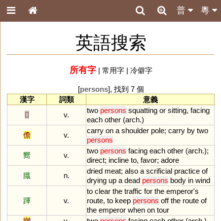
普
粵
英語搜索
所有字
|
常用字
|
冷僻字
[
persons
], 找到 7 個
漢字
詞類
意義
two
persons
squatting
or
sitting
,
facing
𠨍
v.
each
other
(
arch
.)
carry
on
a
shoulder
pole
;
carry
by
two
儋
v.
persons
two
persons
facing
each
other
(
arch
.);
嚮
v.
direct
;
incline
to
,
favor
;
adore
dried
meat
;
also
a
scrificial
practice
of
膱
n.
drying
up
a
dead
persons
body
in
wind
to
clear
the
traffic
for
the
emperor
'
s
蹕
v.
route
,
to
keep
persons
off
the
route
of
the
emperor
when
on
tour
鄉
v.
two
persons
facing
each
other
(
arch
.)