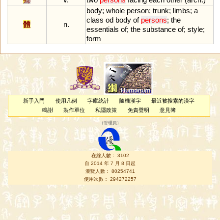
body
;
whole
person
;
trunk
;
limbs
;
a
class
od
body
of
persons
;
the
體
n.
essentials
of
;
the
substance
of
;
style
;
form
新手入門
使用凡例
字庫統計
隨機漢字
最近被搜索的漢字
鳴謝
製作單位
私隱政策
免責聲明
意見簿
（
管理員
）
在線人數： 3102
自 2014 年 7 月 8 日起
瀏覽人數： 80254741
使用次數： 294272257