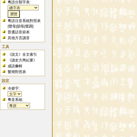
粵語分類字表:
粵語注音系統對照表
[
聲母
|
韻母
|
聲調
]
普通話音節表
其他方言讀音
工具
《說文》全文索引
《讀史方輿紀要》
成語彙輯
繁簡對照表
設定
冷僻字:
粵音系統: