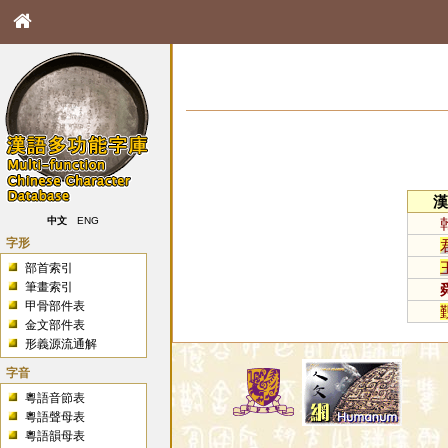
漢
中文
ENG
字形
部首索引
筆畫索引
甲骨部件表
金文部件表
形義源流通解
字音
粵語音節表
粵語聲母表
粵語韻母表