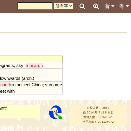
普
粵
agrams
,
sky
;
monarch
downwards
(
arch
.)
narch
in
ancient
China
;
surname
eet
with
在線人數： 2558
的漢字
自 2014 年 7 月 8 日起
瀏覽人數： 80343561
使用次數： 294426972