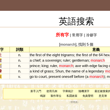
英語搜索
所有字
|
常用字
|
冷僻字
[
monarch
], 找到 5 個
字
詞類
意義
乾
n.
the
first
of
the
eight
trigrams
;
the
first
of
the
64
hex
君
n.
a
chief
;
a
sovereign
;
ruler
;
gentleman
;
monarch
王
n.
prince
;
king
;
ruler
,
monarch
;
axe
with
edge
facing
舜
n.
a
kind
of
grass
;
Shun
,
the
name
of
a
legendary
mo
覲
v.
go
to
court
,
present
oneself
before
(
a
monarch
);
m
新手入門
使用凡例
字庫統計
隨機漢字
最近被搜索
鳴謝
製作單位
私隱政策
免責聲明
意見簿
（
管理員
）