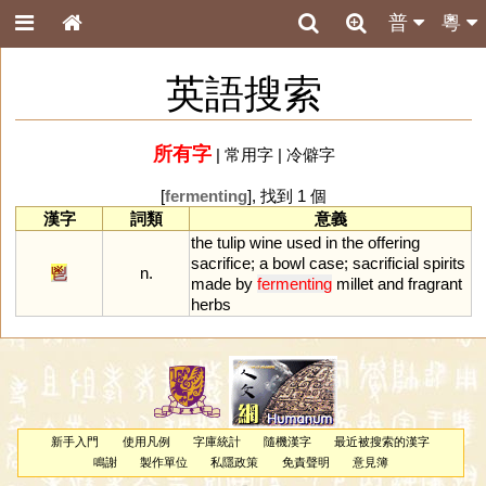
普
粵
英語搜索
所有字
|
常用字
|
冷僻字
[
fermenting
], 找到 1 個
漢字
詞類
意義
the
tulip
wine
used
in
the
offering
sacrifice
;
a
bowl
case
;
sacrificial
spirits
鬯
n.
made
by
fermenting
millet
and
fragrant
herbs
新手入門
使用凡例
字庫統計
隨機漢字
最近被搜索的漢字
鳴謝
製作單位
私隱政策
免責聲明
意見簿