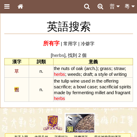
普
粵
英語搜索
所有字
|
常用字
|
冷僻字
[
herbs
], 找到 2 個
漢字
詞類
意義
the
nuts
of
oak
(
arch
.);
grass
;
straw
;
草
n.
herbs
;
weeds
;
draft
;
a
style
of
writing
the
tulip
wine
used
in
the
offering
sacrifice
;
a
bowl
case
;
sacrificial
spirits
鬯
n.
made
by
fermenting
millet
and
fragrant
herbs