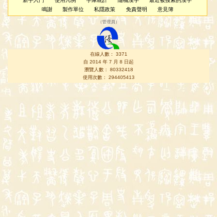
新手入門
使用凡例
字庫統計
隨機漢字
最近被搜索的漢字
鳴謝
製作單位
私隱政策
免責聲明
意見簿
（
管理員
）
在線人數： 3371
自 2014 年 7 月 8 日起
瀏覽人數： 80332418
使用次數： 294405413