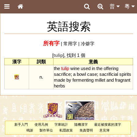
普
粵
英語搜索
所有字
|
常用字
|
冷僻字
[
tulip
], 找到 1 個
漢字
詞類
意義
the
tulip
wine
used
in
the
offering
sacrifice
;
a
bowl
case
;
sacrificial
spirits
鬯
n.
made
by
fermenting
millet
and
fragrant
herbs
新手入門
使用凡例
字庫統計
隨機漢字
最近被搜索的漢字
鳴謝
製作單位
私隱政策
免責聲明
意見簿