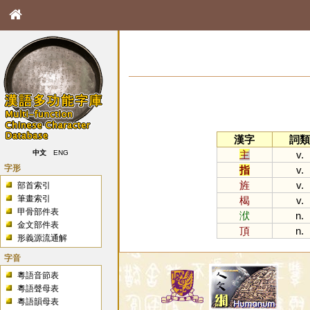
漢字
詞類
主
v.
中文
ENG
字形
指
v.
旌
v.
部首索引
筆畫索引
楬
v.
甲骨部件表
洑
n.
金文部件表
頂
n.
形義源流通解
字音
粵語音節表
粵語聲母表
粵語韻母表