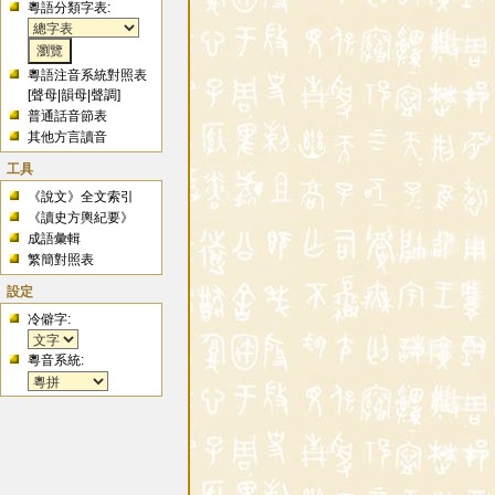
粵語分類字表:
粵語注音系統對照表
[
聲母
|
韻母
|
聲調
]
普通話音節表
其他方言讀音
工具
《說文》全文索引
《讀史方輿紀要》
成語彙輯
繁簡對照表
設定
冷僻字:
粵音系統: