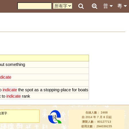
普
粵
out
something
ndicate
o
indicate
the
spot
as
a
stopping
-
place
for
boats
t
to
indicate
rank
在線人數： 2468
的漢字
自 2014 年 7 月 8 日起
瀏覽人數： 80127713
使用次數： 294039155