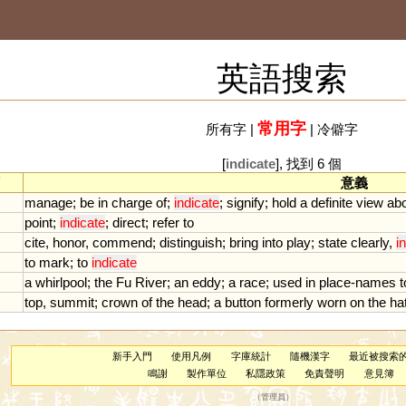
英語搜索
常用字
所有字
|
|
冷僻字
[
indicate
], 找到 6 個
意義
manage
;
be
in
charge
of
;
indicate
;
signify
;
hold
a
definite
view
ab
point
;
indicate
;
direct
;
refer
to
cite
,
honor
,
commend
;
distinguish
;
bring
into
play
;
state
clearly
,
i
to
mark
;
to
indicate
a
whirlpool
;
the
Fu
River
;
an
eddy
;
a
race
;
used
in
place
-
names
t
top
,
summit
;
crown
of
the
head
;
a
button
formerly
worn
on
the
ha
新手入門
使用凡例
字庫統計
隨機漢字
最近被搜索
鳴謝
製作單位
私隱政策
免責聲明
意見簿
（
管理員
）