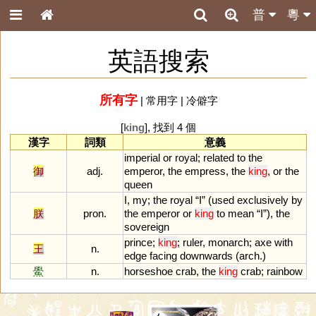
普
粵
英語搜索
所有字
|
常用字
|
冷僻字
[
king
], 找到 4 個
漢字
詞類
意義
imperial
or
royal
;
related
to
the
御
adj.
emperor
,
the
empress
,
the
king
,
or
the
queen
I
,
my
;
the
royal
“
I
” (
used
exclusively
by
朕
pron.
the
emperor
or
king
to
mean
“
I
”),
the
sovereign
prince
;
king
;
ruler
,
monarch
;
axe
with
王
n.
edge
facing
downwards
(
arch
.)
鱟
n.
horseshoe
crab
,
the
king
crab
;
rainbow