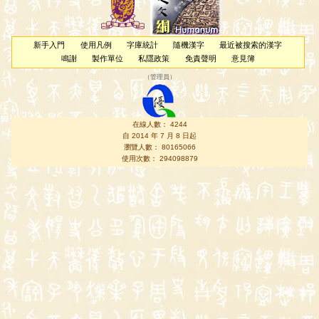
新手入門
使用凡例
字庫統計
隨機漢字
最近被搜索的漢字
鳴謝
製作單位
私隱政策
免責聲明
意見簿
（
管理員
）
在線人數： 4244
自 2014 年 7 月 8 日起
瀏覽人數： 80165066
使用次數： 294098879