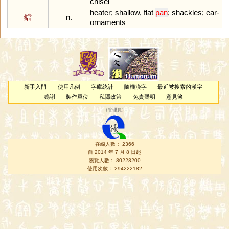
chisel
heater
;
shallow
,
flat
pan
;
shackles
;
ear
-
鐺
n.
ornaments
新手入門
使用凡例
字庫統計
隨機漢字
最近被搜索的漢字
鳴謝
製作單位
私隱政策
免責聲明
意見簿
（
管理員
）
在線人數： 2366
自 2014 年 7 月 8 日起
瀏覽人數： 80228200
使用次數： 294222182