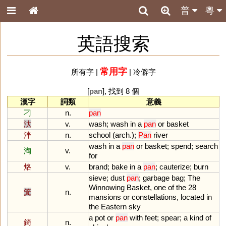
普
粵
英語搜索
常用字
所有字
|
|
冷僻字
[
pan
], 找到 8 個
漢字
詞類
意義
刁
n.
pan
汏
v.
wash
;
wash
in
a
pan
or
basket
泮
n.
school
(
arch
.);
Pan
river
wash
in
a
pan
or
basket
;
spend
;
search
淘
v.
for
烙
v.
brand
;
bake
in
a
pan
;
cauterize
;
burn
sieve
;
dust
pan
;
garbage
bag
;
The
Winnowing
Basket
,
one
of
the
28
箕
n.
mansions
or
constellations
,
located
in
the
Eastern
sky
a
pot
or
pan
with
feet
;
spear
;
a
kind
of
錡
n.