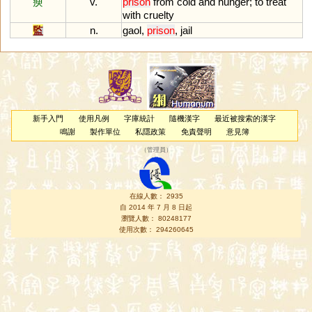
瘐
v.
prison
from
cold
and
hunger
;
to
treat
with
cruelty
監
n.
gaol
,
prison
,
jail
新手入門
使用凡例
字庫統計
隨機漢字
最近被搜索的漢字
鳴謝
製作單位
私隱政策
免責聲明
意見簿
（
管理員
）
在線人數： 2935
自 2014 年 7 月 8 日起
瀏覽人數： 80248177
使用次數： 294260645