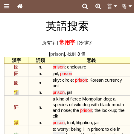
普
粵
英語搜索
常用字
所有字
|
|
冷僻字
[
prison
], 找到 8 個
漢字
詞類
意義
囹
n.
prison
;
enclosure
圄
n.
jail
,
prison
sky
;
circle
;
prison
;
Korean
currency
圜
n.
unit
牢
n.
prison
,
jail
a
kind
of
fierce
Mongolian
dog
;
a
species
of
wild
dog
with
black
mouth
犴
n.
and
nose
;
the
prison
;
the
lock
-
up
;
the
elk
獄
n.
prison
,
trial
,
litigation
,
jail
to
worry
;
being
ill
in
prison
;
to
die
in