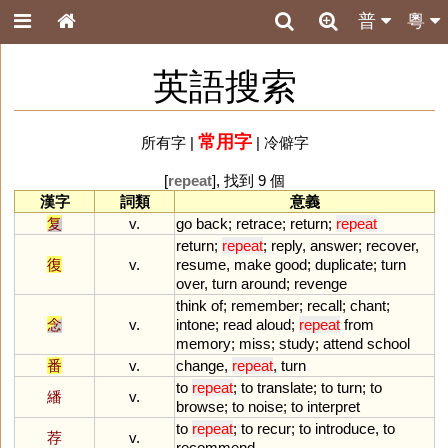
普
粵
英語搜索
常用字
所有字
|
|
冷僻字
[
repeat
], 找到 9 個
漢字
詞類
意義
复
v.
go
back
;
retrace
;
return
;
repeat
return
;
repeat
;
reply
,
answer
;
recover
,
復
v.
resume
,
make
good
;
duplicate
;
turn
over
,
turn
around
;
revenge
think
of
;
remember
;
recall
;
chant
;
念
v.
intone
;
read
aloud
;
repeat
from
memory
;
miss
;
study
;
attend
school
番
v.
change
,
repeat
,
turn
to
repeat
;
to
translate
;
to
turn
;
to
繙
v.
browse
;
to
noise
;
to
interpret
to
repeat
;
to
recur
;
to
introduce
,
to
荐
v.
recommend