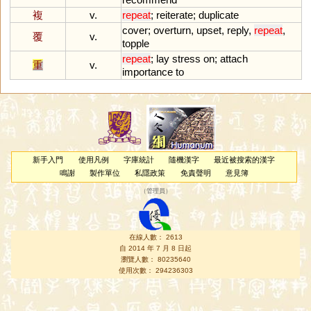
複
v.
repeat
;
reiterate
;
duplicate
cover
;
overturn
,
upset
,
reply
,
repeat
,
覆
v.
topple
repeat
;
lay
stress
on
;
attach
重
v.
importance
to
新手入門
使用凡例
字庫統計
隨機漢字
最近被搜索的漢字
鳴謝
製作單位
私隱政策
免責聲明
意見簿
（
管理員
）
在線人數： 2613
自 2014 年 7 月 8 日起
瀏覽人數： 80235640
使用次數： 294236303