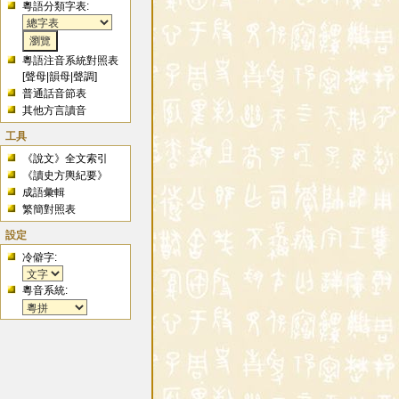
粵語分類字表:
粵語注音系統對照表
[
聲母
|
韻母
|
聲調
]
普通話音節表
其他方言讀音
工具
《說文》全文索引
《讀史方輿紀要》
成語彙輯
繁簡對照表
設定
冷僻字:
粵音系統: