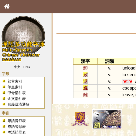
漢字
詞類
卸
v.
unload
中文
ENG
字形
致
v.
to
sen
退
v.
retire
;
部首索引
筆畫索引
逸
v.
escap
甲骨部件表
離
v.
leave
,
金文部件表
形義源流通解
字音
粵語音節表
粵語聲母表
粵語韻母表