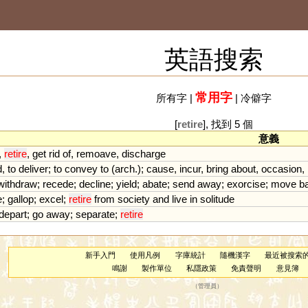
英語搜索
常用字
所有字
|
|
冷僻字
[
retire
], 找到 5 個
意義
,
retire
,
get
rid
of
,
remoave
,
discharge
d
,
to
deliver
;
to
convey
to
(
arch
.);
cause
,
incur
,
bring
about
,
occasion
,
withdraw
;
recede
;
decline
;
yield
;
abate
;
send
away
;
exorcise
;
move
b
e
;
gallop
;
excel
;
retire
from
society
and
live
in
solitude
depart
;
go
away
;
separate
;
retire
新手入門
使用凡例
字庫統計
隨機漢字
最近被搜索
鳴謝
製作單位
私隱政策
免責聲明
意見簿
（
管理員
）