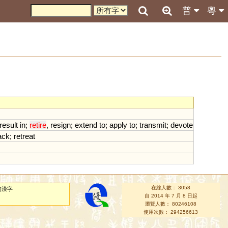
普
粵
result
in
;
retire
,
resign
;
extend
to
;
apply
to
;
transmit
;
devote
ack
;
retreat
在線人數： 3058
的漢字
自 2014 年 7 月 8 日起
瀏覽人數： 80246108
使用次數： 294256613