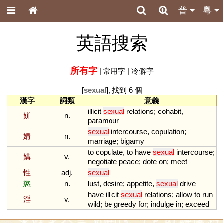
普
粵
英語搜索
所有字
|
常用字
|
冷僻字
[
sexual
], 找到 6 個
漢字
詞類
意義
illicit
sexual
relations
;
cohabit
,
姘
n.
paramour
sexual
intercourse
,
copulation
;
媾
n.
marriage
;
bigamy
to
copulate
,
to
have
sexual
intercourse
;
媾
v.
negotiate
peace
;
dote
on
;
meet
性
adj.
sexual
慾
n.
lust
,
desire
;
appetite
,
sexual
drive
have
illicit
sexual
relations
;
allow
to
run
淫
v.
wild
;
be
greedy
for
;
indulge
in
;
exceed