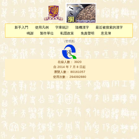
新手入門
使用凡例
字庫統計
隨機漢字
最近被搜索的漢字
鳴謝
製作單位
私隱政策
免責聲明
意見簿
（
管理員
）
在線人數： 3920
自 2014 年 7 月 8 日起
瀏覽人數： 80161057
使用次數： 294092880