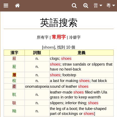
普
粵
英語搜索
常用字
所有字
|
|
冷僻字
[
shoes
], 找到 10 個
漢字
詞類
意義
屐
n.
clogs
;
shoes
shoes
;
straw
sandals
or
slippers
that
屣
n.
have
no
heel
-
back
履
n.
shoes
;
footstep
楦
n.
a
last
for
making
shoes
;
hat
block
橐
onomatopoeia
sound
of
leather
shoes
leather
-
made
shoes
filled
with
Ula
靰
n.
grass
in
order
to
keep
warmth
靸
n.
slippers
;
inferior
thing
;
shoes
the
leg
of
a
boot
;
the
tube
-
shaped
靿
n.
part
of
stockings
or
shoes
]