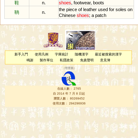
鞋
n.
shoes
,
footwear
,
boots
the
piece
of
leather
used
for
soles
on
鞝
n.
Chinese
shoes
;
a
patch
新手入門
使用凡例
字庫統計
隨機漢字
最近被搜索的漢字
鳴謝
製作單位
私隱政策
免責聲明
意見簿
（
管理員
）
在線人數： 2765
自 2014 年 7 月 8 日起
瀏覽人數： 80269452
使用次數： 294296936