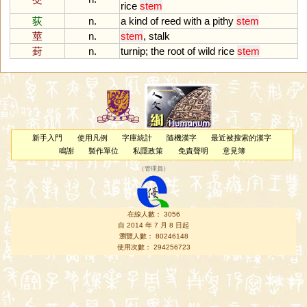
rice
stem
荻
n.
a
kind
of
reed
with
a
pithy
stem
莖
n.
stem
,
stalk
葑
n.
turnip
;
the
root
of
wild
rice
stem
新手入門
使用凡例
字庫統計
隨機漢字
最近被搜索的漢字
鳴謝
製作單位
私隱政策
免責聲明
意見簿
（
管理員
）
在線人數： 3056
自 2014 年 7 月 8 日起
瀏覽人數： 80246148
使用次數： 294256723