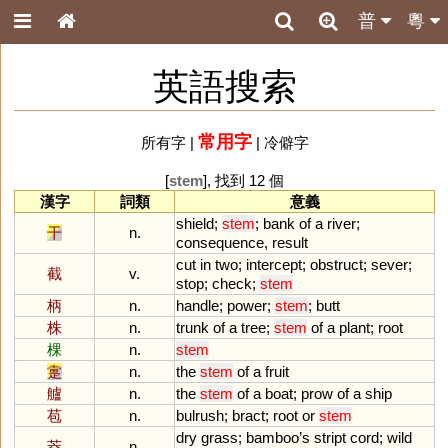
普
粵
英語搜索
常用字
所有字
|
|
冷僻字
[
stem
], 找到 12 個
漢字
詞類
意義
shield
;
stem
;
bank
of
a
river
;
干
n.
consequence
,
result
cut
in
two
;
intercept
;
obstruct
;
sever
;
截
v.
stop
;
check
;
stem
柄
n.
handle
;
power
;
stem
;
butt
株
n.
trunk
of
a
tree
;
stem
of
a
plant
;
root
棵
n.
stem
疐
n.
the
stem
of
a
fruit
艫
n.
the
stem
of
a
boat
;
prow
of
a
ship
苞
n.
bulrush
;
bract
;
root
or
stem
dry
grass
;
bamboo
’
s
stript
cord
;
wild
茭
n.