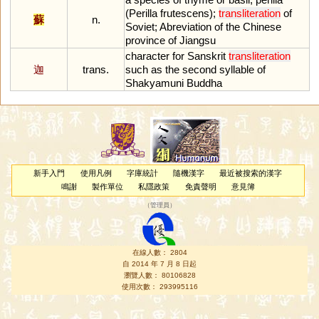
(
Perilla
frutescens
);
transliteration
of
蘇
n.
Soviet
;
Abreviation
of
the
Chinese
province
of
Jiangsu
character
for
Sanskrit
transliteration
迦
trans.
such
as
the
second
syllable
of
Shakyamuni
Buddha
新手入門
使用凡例
字庫統計
隨機漢字
最近被搜索的漢字
鳴謝
製作單位
私隱政策
免責聲明
意見簿
（
管理員
）
在線人數： 2804
自 2014 年 7 月 8 日起
瀏覽人數： 80106828
使用次數： 293995116