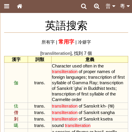
普
粵
英語搜索
常用字
所有字
|
|
冷僻字
[
transliteration
], 找到 7 個
漢字
詞類
意義
Character
used
often
in
the
transliteration
of
proper
names
of
foreign
languages
;
transcription
of
first
伽
trans.
syllable
of
Gamma
Ray
;
transcription
of
Sanskrit
'
gha
'
in
Buddhist
texts
;
transcription
of
first
syllable
of
the
Carmelite
order
佉
trans.
transliteration
of
Sanskrit
kh
- (ख)
僧
trans.
transliteration
of
Sanskrit
sangha
剎
trans.
transliteration
of
Sanskrit
ksetra
噶
trans.
sound
transliteration
a
species
of
thyme
or
basil
,
perilla