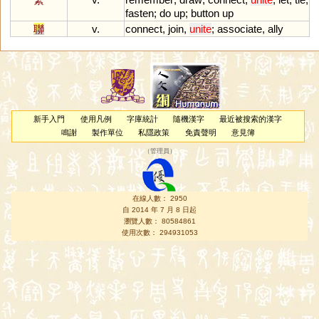
fasten
;
do
up
;
button
up
聯
v.
connect
,
join
,
unite
;
associate
,
ally
新手入門
使用凡例
字庫統計
隨機漢字
最近被搜索的漢字
鳴謝
製作單位
私隱政策
免責聲明
意見簿
（
管理員
）
在線人數： 2950
自 2014 年 7 月 8 日起
瀏覽人數： 80584861
使用次數： 294931053