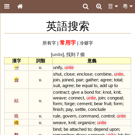
普
粵
英語搜索
常用字
所有字
|
|
冷僻字
[
unite
], 找到 7 個
漢字
詞類
意義
一
v.
unify
,
unite
shut
,
close
;
enclose
;
combine
,
unite
,
合
v.
join
,
joined
,
pair
;
gather
;
agree
;
total
;
suit
,
agree
;
be
equal
to
,
add
up
to
contract
;
give
a
bond
for
;
knot
,
knit
,
weave
;
connect
,
unite
,
join
;
congeal
;
結
v.
form
;
forge
;
cement
;
bear
fruit
;
form
;
finish
;
pay
,
settle
,
conclude
統
v.
rule
,
govern
,
command
,
control
;
unite
織
v.
weave
,
knit
;
organize
;
unite
bind
;
be
attached
to
;
depend
upon
;
繫
v.
remember
;
draw
;
connect
;
unite
;
let
;
tie
;