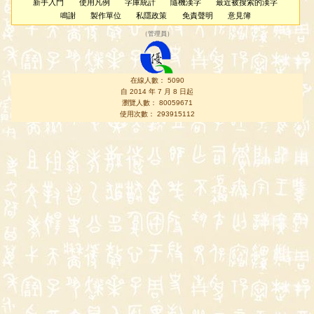
新手入門
使用凡例
字庫統計
隨機漢字
最近被搜索的漢字
鳴謝
製作單位
私隱政策
免責聲明
意見簿
（
管理員
）
在線人數： 5090
自 2014 年 7 月 8 日起
瀏覽人數： 80059671
使用次數： 293915112