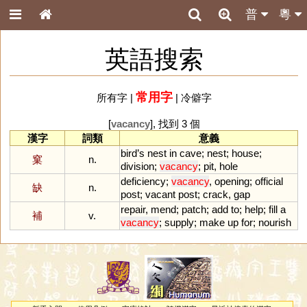
普
粵
英語搜索
常用字
所有字
|
|
冷僻字
[
vacancy
], 找到 3 個
漢字
詞類
意義
bird
’
s
nest
in
cave
;
nest
;
house
;
窠
n.
division
;
vacancy
;
pit
,
hole
deficiency
;
vacancy
,
opening
;
official
缺
n.
post
;
vacant
post
;
crack
,
gap
repair
,
mend
;
patch
;
add
to
;
help
;
fill
a
補
v.
vacancy
;
supply
;
make
up
for
;
nourish