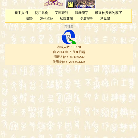
新手入門
使用凡例
字庫統計
隨機漢字
最近被搜索的漢字
鳴謝
製作單位
私隱政策
免責聲明
意見簿
（
管理員
）
在線人數： 3770
自 2014 年 7 月 8 日起
瀏覽人數： 80489232
使用次數： 294703335