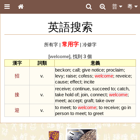
普
粵
英語搜索
常用字
所有字
|
|
冷僻字
[
welcome
], 找到 3 個
漢字
詞類
意義
beckon
;
call
;
give
notice
;
proclaim
;
招
v.
levy
;
raise
;
cofess
;
welcome
;
reveice
;
cause
;
effect
;
incite
receive
;
continue
,
succeed
to
;
catch
,
接
v.
take
hold
of
;
join
,
connect
;
welcome
;
meet
;
accept
;
graft
;
take
over
to
meet
;
to
welcome
;
to
receive
;
go
in
迎
v.
person
to
meet
;
to
greet