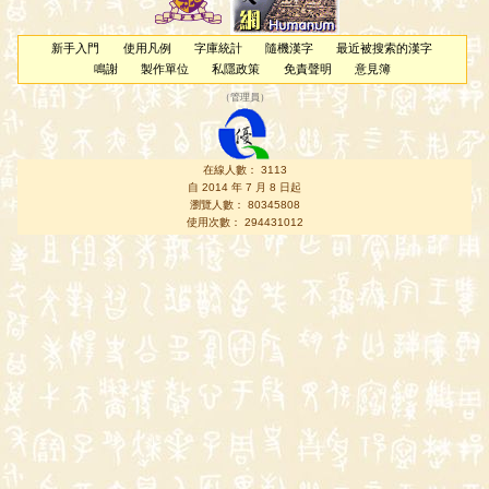
新手入門
使用凡例
字庫統計
隨機漢字
最近被搜索的漢字
鳴謝
製作單位
私隱政策
免責聲明
意見簿
（
管理員
）
在線人數： 3113
自 2014 年 7 月 8 日起
瀏覽人數： 80345808
使用次數： 294431012