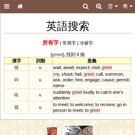
普
粵
英語搜索
所有字
|
常用字
|
冷僻字
[
greet
], 找到 4 個
漢字
詞類
意義
候
v.
wait
,
await
;
expect
;
visit
;
greet
cry
,
shout
;
hail
,
greet
;
call
,
summon
,
叫
v.
ask
,
order
;
hire
,
engage
;
cause
;
permit
;
name
suddenly
greet
loudly
to
catch
one
'
s
呔
v.
attention
to
meet
;
to
welcome
;
to
receive
;
go
in
迎
v.
person
to
meet
;
to
greet