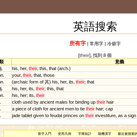
英語搜索
所有字
|
常用字
|
冷僻字
[
their
], 找到 8 個
類
意義
j.
his
,
her
,
their
,
this
,
that
(
arch
.)
on.
your
,
their
,
that
,
those
on.
(
archaic
form
of
其)
his
,
her
,
its
,
their
;
that
j.
his
,
her
,
its
,
their
;
this
,
that
on.
his
,
her
;
its
,
their
.
cloth
used
by
ancient
males
for
binding
up
their
hair
.
a
piece
of
cloth
for
ancient
men
to
tie
their
hair
;
cap
.
jade
tablet
given
to
feudal
princes
on
their
investiture
,
as
a
sign
新手入門
使用凡例
字庫統計
隨機漢字
最近被搜索