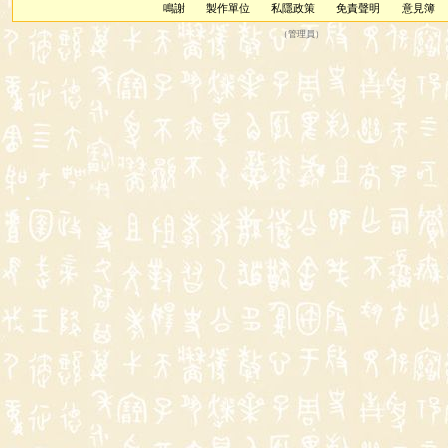
鳴謝
製作單位
私隱政策
免責聲明
意見簿
（
管理員
）