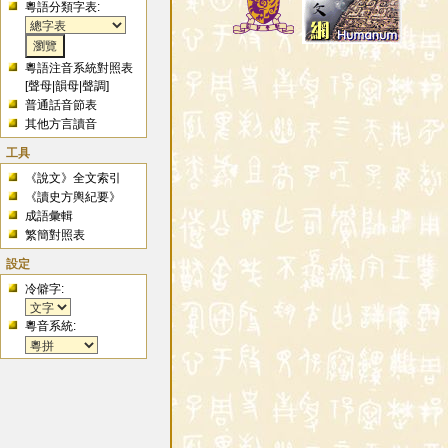
粵語分類字表:
粵語注音系統對照表
[
聲母
|
韻母
|
聲調
]
普通話音節表
其他方言讀音
工具
《說文》全文索引
《讀史方輿紀要》
成語彙輯
繁簡對照表
設定
冷僻字:
粵音系統: