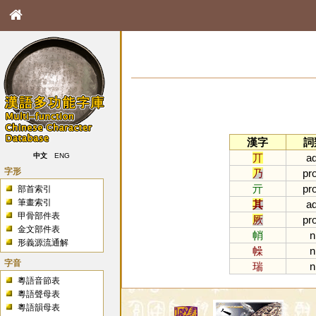
漢字
詞
丌
ad
中文
ENG
字形
乃
pr
亓
pr
部首索引
筆畫索引
其
ad
甲骨部件表
厥
pr
金文部件表
帩
n
形義源流通解
幧
n
字音
瑞
n
粵語音節表
粵語聲母表
粵語韻母表