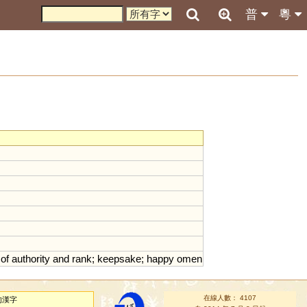
普
粵
of
authority
and
rank
;
keepsake
;
happy
omen
在線人數： 4107
的漢字