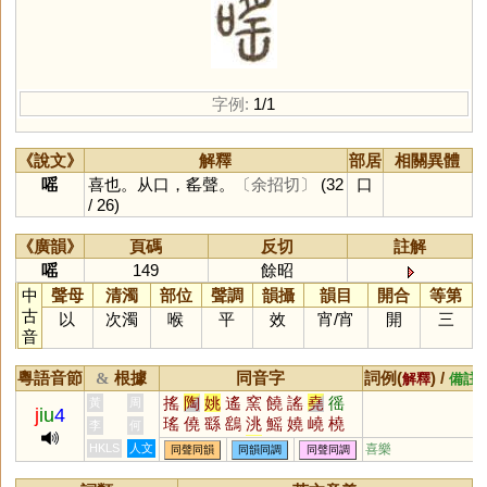
字例:
1/1
《說文》
解釋
部居
相關異體
嗂
喜也。从口，䍃聲。
〔余招切〕
(32
口
/ 26)
《廣韻》
頁碼
反切
註解
嗂
149
餘昭
中
聲母
清濁
部位
聲調
韻攝
韻目
開合
等第
古
以
次濁
喉
平
效
宵
/
宵
開
三
音
粵語音節
根據
同音字
詞例(
) /
&
解釋
備註
搖
陶
姚
遙
窯
饒
謠
堯
徭
黃
周
j
iu
4
瑤
僥
繇
鷂
洮
鰩
嬈
嶢
橈
李
何
垚
猺
蟯
軺
䌛
脁
媱
傜
珧
HKLS
人文
喜樂
同聲同韻
同韻同調
同聲同調
愮
榣
銚
蕘
颻
襓
顤
摿
烑
穘