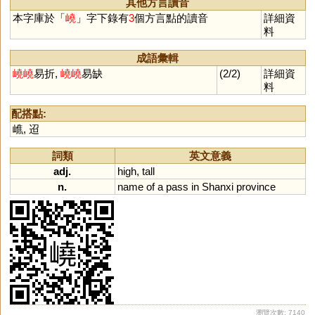
其他方言讀音
本字庫於「
嶢
」字下錄有
3
個方言點的讀音
詳細資
料
成語彙輯
嶢
嶢
易折,
嶢
嶢
易缺
(2/2)
詳細資
料
配搭點:
嶕
,
迢
詞類
英文意義
adj.
high
,
tall
n.
name
of
a
pass
in
Shanxi
province
瀏覽次數: 7140