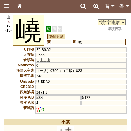
普
粵
山
嶢
46
12
繁
簡
港
單讀音字
(15)
繁簡對應
繁
簡
峣
UTF-8
E5 B6 A2
大五碼
E566
倉頡碼
山土土山
Matthews
0
漢語大字典
（一版）0796；（二版）823
康熙字典
248
Unicode
U+5DA2
GB2312
四角號碼
2471.1
頻序 A/B
5885
5422
頻次 A/B
4
--
普通話
y
o
小篆