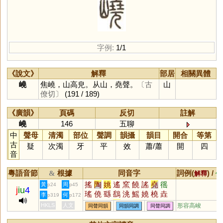
字例:
1/1
《說文》
解釋
部居
相關異體
嶢
焦嶢，山高皃。从山，堯聲。
〔古
山
僚切〕
(191 / 189)
《廣韻》
頁碼
反切
註解
嶢
146
五聊
中
聲母
清濁
部位
聲調
韻攝
韻目
開合
等第
古
疑
次濁
牙
平
效
蕭
/
蕭
開
四
音
粵語音節
根據
同音字
詞例(
) /
&
解釋
備
搖
陶
姚
遙
窯
饒
謠
堯
徭
黃
周
p24
p45
j
iu
4
瑤
僥
繇
鷂
洮
鰩
嬈
橈
垚
李
何
p319
p172
猺
蟯
軺
䌛
脁
媱
愮
傜
珧
HKLS
人文
形容高峻
同聲同韻
同韻同調
同聲同調
銚
榣
蕘
颻
襓
嗂
顤
摿
烑
穘