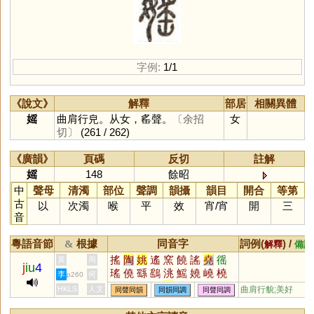
字例:
1/1
《說文》
解釋
部居
相關異體
媱
曲肩行皃。从女，䍃聲。
〔余招
女
切〕
(261 / 262)
《廣韻》
頁碼
反切
註解
媱
148
餘昭
中
聲母
清濁
部位
聲調
韻攝
韻目
開合
等第
古
以
次濁
喉
平
效
宵
/
宵
開
三
音
粵語音節
根據
同音字
詞例(
) /
&
解釋
備註
搖
陶
姚
遙
窯
饒
謠
堯
徭
黃
周
j
iu
4
瑤
僥
繇
鷂
洮
鰩
嬈
嶢
橈
李
何
p260
垚
猺
蟯
軺
䌛
嗂
愮
傜
珧
HKLS
人文
曲肩行貌;美好
同聲同韻
同韻同調
同聲同調
銚
榣
蕘
颻
襓
脁
顤
摿
烑
穘