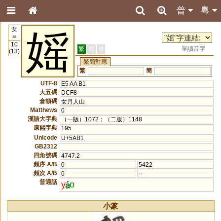
普
粵
女
媱
38
10
繁
簡
港
單讀音字
(13)
繁簡對應
繁
簡
UTF-8
E5 AA B1
大五碼
DCF8
倉頡碼
女月人山
Matthews
0
漢語大字典
（一版）1072；（二版）1148
康熙字典
195
Unicode
U+5AB1
GB2312
四角號碼
4747.2
頻序 A/B
0
5422
頻次 A/B
0
--
普通話
y
o
小篆