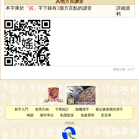
其他方言讀音
本字庫於「
媱
」字下錄有
1
個方言點的讀音
詳細資
料
瀏覽次數: 4107
新手入門
使用凡例
字庫統計
隨機漢字
最近被搜索的漢字
鳴謝
製作單位
私隱政策
免責聲明
意見簿
（
管理員
）