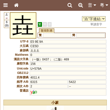
普
粵
土
垚
32
6
繁
簡
港
單讀音字
(9)
繁簡對應
繁
簡
UTF-8
E5 9E 9A
大五碼
CE5D
倉頡碼
土土土
Matthews
0
漢語大字典
（一版）0437；（二版）469
康熙字典
156
Unicode
U+579A
GB2312
四角號碼
4011.4
頻序 A/B
6315
5422
頻次 A/B
2
--
普通話
y
o
小篆