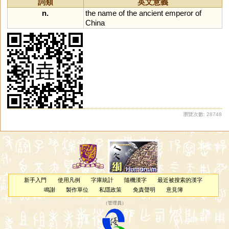
詞類
英文意義
n.
the
name
of
the
ancient
emperor
of
China
瀏覽次數: 28748
新手入門
使用凡例
字庫統計
隨機漢字
最近被搜索的漢字
鳴謝
製作單位
私隱政策
免責聲明
意見簿
（
管理員
）