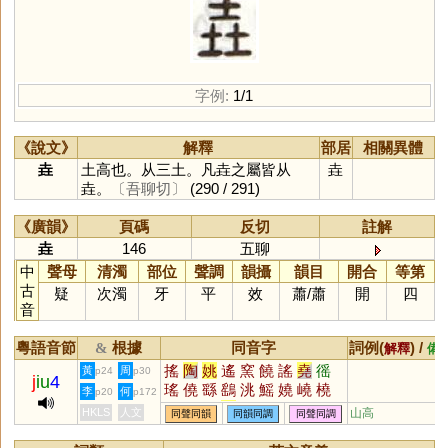
字例:
1/1
《說文》
解釋
部居
相關異體
垚
土高也。从三土。凡垚之屬皆从
垚
垚。
〔吾聊切〕
(290 / 291)
《廣韻》
頁碼
反切
註解
垚
146
五聊
中
聲母
清濁
部位
聲調
韻攝
韻目
開合
等第
古
疑
次濁
牙
平
效
蕭
/
蕭
開
四
音
粵語音節
根據
同音字
詞例(
) /
&
解釋
備
搖
陶
姚
遙
窯
饒
謠
堯
徭
黃
周
p24
p30
j
iu
4
瑤
僥
繇
鷂
洮
鰩
嬈
嶢
橈
李
何
p20
p172
猺
蟯
軺
䌛
媱
穘
烑
摿
顤
HKLS
人文
山高
同聲同韻
同韻同調
同聲同調
嗂
脁
襓
颻
蕘
銚
愮
傜
珧
榣