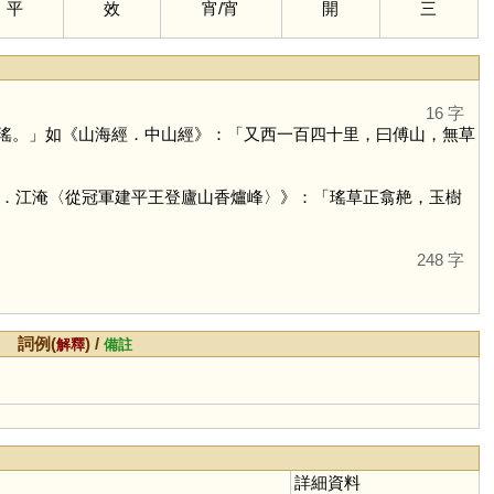
平
效
宵
/
宵
開
三
16 字
瑤。」如《山海經．中山經》：「又西一百四十里，曰傅山，無草
．江淹〈從冠軍建平王登廬山香爐峰〉》：「瑤草正翕赩，玉樹
248 字
詞例(
) /
解釋
備註
詳細資料