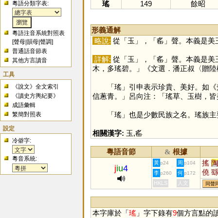
瑤
149
餘昭
粵語分類字表:
形義通解
粵語注音系統對照表
略說:
從「
玉
」，「
䍃
」聲。本義是美
[
聲母
|
韻母
|
聲調
]
普通話音節表
詳解:
從「
玉
」，「
䍃
」聲。本義是美
其他方言讀音
木，多瑤碧。」《文選．潘正叔〈贈陸
工具
「
瑤
」引申表示珍貴、美好。如《
《說文》全文索引
信蔥青。」呂向注：「瑤草、玉樹，皆
《讀史方輿紀要》
成語彙輯
「
瑤
」也是少數民族之名。瑤族主
繁簡對照表
設定
相關漢字:
玉
,
䍃
冷僻字:
粵語音節
根據
&
粵音系統:
搖
黃
周
p24
p104
j
iu
4
僥
李
何
p260
p172
猺
HKLS
人文
同聲
嗂
榣
本字庫於「
瑤
」字下錄有
9
個方言點的