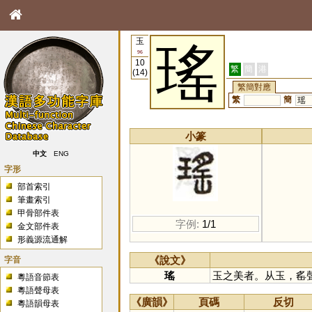
玉
瑤
96
10
繁
簡
港
(14)
繁簡對應
繁
簡
瑶
小篆
中文
ENG
字形
部首索引
筆畫索引
甲骨部件表
字例:
1/1
金文部件表
形義源流通解
字音
《說文》
瑤
玉之美者。从玉，䍃
粵語音節表
粵語聲母表
《廣韻》
頁碼
反切
粵語韻母表