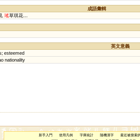
成語彙輯
闕,
瑤
草琪花…
英文意義
s
;
esteemed
ao
nationality
新手入門
使用凡例
字庫統計
隨機漢字
最近被搜索