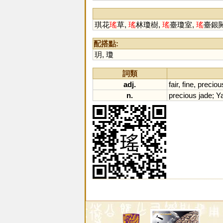
琪花
瑤
草,
瑤
林瓊樹,
瑤
臺瓊室,
瑤
臺銀
配搭點:
玥
,
瓊
詞類
adj.
fair
,
fine
,
preciou
n.
precious
jade
;
Y