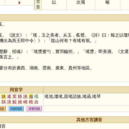
古
以
次濁
喉
音
玉。
玉。《說文》：「瑤，玉之美者。从玉，䍃聲。《詩》曰：報之以瓊
機出為吳王郎中令〉》：「崑山何有？有瑤有珉。」
楚辭．招魂》：「瑤漿蜜勺，實羽觴些。」「瑤漿」即美酒。《文選
美言之。」
要分布於廣西、湖南、雲南、廣東、貴州等地區。
同音字
陶
姚
遙
窯
饒
謠
堯
徭
瑤池,瓊瑤,苗瑤語族,瑤函,瑤琴
繇
鷂
洮
鰩
嬈
嶢
橈
垚
蟯
軺
䌛
媱
穘
烑
摿
顤
同韻
同韻同調
同聲同調
脁
襓
颻
蕘
銚
愮
傜
珧
其他方言讀音
讀音