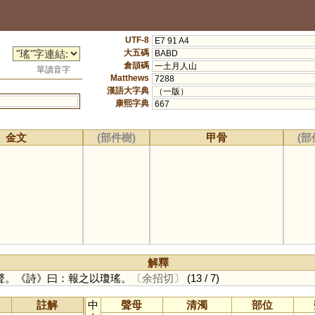
UTF-8
E7 91 A4
大五碼
BABD
倉頡碼
一土月人山
單讀音字
Matthews
7288
漢語大字典
（一版）
康熙字典
667
金文
(部件樹)
甲骨
(部
解釋
聲。《詩》曰：報之以瓊瑤。
〔余招切〕
(13 / 7)
註解
中
聲母
清濁
部位