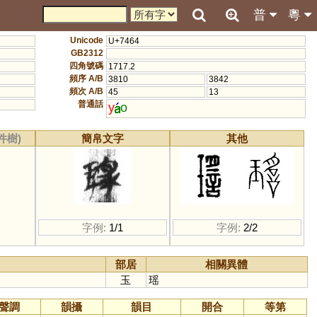
普
粵
Unicode
U+7464
GB2312
四角號碼
1717.2
頻序 A/B
3810
3842
頻次 A/B
45
13
普通話
y
o
件樹)
簡帛文字
其他
字例:
1/1
字例:
2/2
部居
相關異體
玉
瑶
聲調
韻攝
韻目
開合
等第