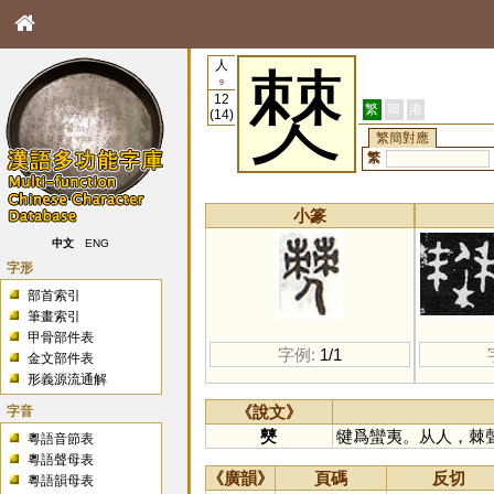
人
僰
9
12
繁
簡
港
(14)
繁簡對應
繁
小篆
中文
ENG
字形
部首索引
筆畫索引
甲骨部件表
字例:
1/1
金文部件表
形義源流通解
字音
《說文》
僰
犍爲蠻夷。从人，棘
粵語音節表
粵語聲母表
《廣韻》
頁碼
反切
粵語韻母表