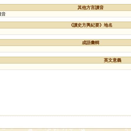
其他方言讀音
讀音
《讀史方輿紀要》地名
成語彙輯
英文意義