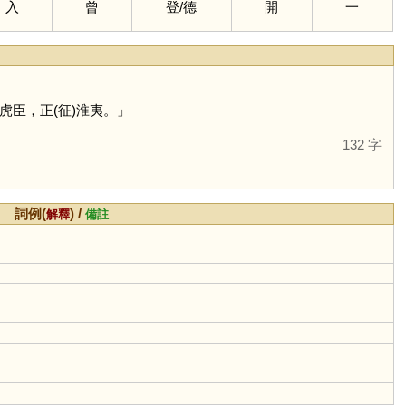
入
曾
登
/
德
開
一
虎臣，正(征)淮夷。」
132 字
詞例(
) /
解釋
備註