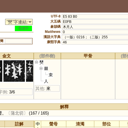
UTF-8
E5 83 B0
大五碼
E0FB
倉頡碼
木月人
異讀字
Matthews
0
漢語大字典
（一版）0216；（二版）255
簡
康熙字典
46
金文
(部件樹)
甲骨
(部
僰
棘
朿
人
其他:
來
字例:
3/6
解釋
聲。
〔蒲北切〕
(167 / 165)
註解
中
聲母
清濁
部位