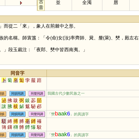
古
並
全濁
唇
音
」而從二「
來
」，象人在荊棘中之形。
族的名稱。師㝨簋：「令(命)女(汝)率齊師、㠱、釐(萊)、僰，殿左右
」段玉裁注：「夜郎、僰中皆西南夷。」
同音字
舶
卜
蔔
帛
匐
孛
菔
踣
我國古代少數民族之一
同韻
同韻同調
同聲同調
拔
泌
拂
跋
弼
鈸
苾
皕
癹
詙
胇
柭
妼
魃
駜
邲
軷
菝
胈
犮
b
aak
6
「僰
」的異讀字
同韻
同韻同調
同聲同調
博
駁
縛
搏
膊
亳
鎛
襮
鸔
簙
鑮
欂
髆
餺
懪
駮
猼
胉
b
aak
6
「僰
」的異讀字
同韻
同韻同調
同聲同調