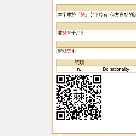
本字庫於「
僰
」字下錄有
1
個方言點的
爨
僰
軍千戶所
蠻煙
僰
雨
詞類
n.
Bo
nationality