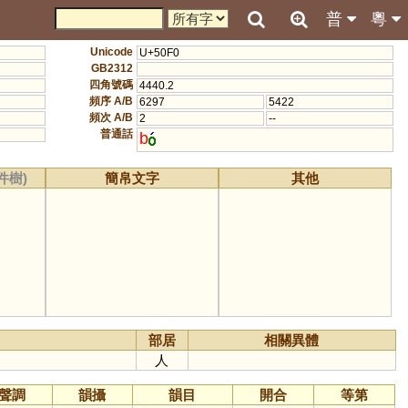
普
粵
Unicode
U+50F0
GB2312
四角號碼
4440.2
頻序 A/B
6297
5422
頻次 A/B
2
--
普通話
b
件樹)
簡帛文字
其他
部居
相關異體
人
聲調
韻攝
韻目
開合
等第