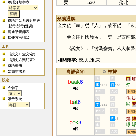
僰
530
蒲北
粵語分類字表:
形義通解
粵語注音系統對照表
金文從「
棘
」從「
人
」，或不從二「
朿
[
聲母
|
韻母
|
聲調
]
普通話音節表
金文用作國族名，「
僰
」是西南部
其他方言讀音
工具
《說文》：「犍爲蠻夷。从人棘聲。
《說文》全文索引
相關漢字:
棘
,
人
,
朿
,
來
《讀史方輿紀要》
成語彙輯
粵語音節
根據
繁簡對照表
&
白
黃
周
設定
b
aak
6
殕
李
何
p131
p53
冷僻字:
HKLS
人文
同聲
佛
黃
周
粵音系統:
b
at
6
鼥
李
何
p131
茇
HKLS
人文
同聲
爆
黃
周
p8
b
ok
3
嚗
李
何
壆
HKLS
人文
同聲