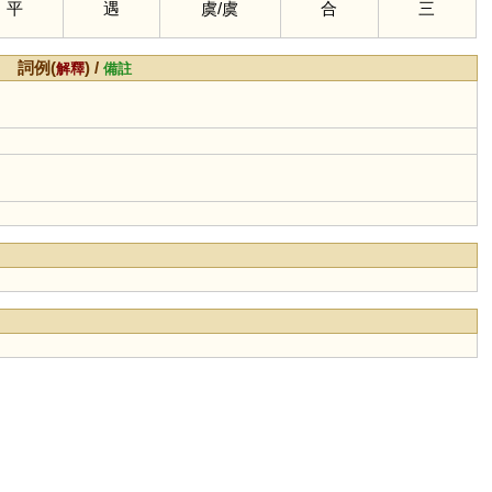
平
遇
虞
/
虞
合
三
詞例(
) /
解釋
備註