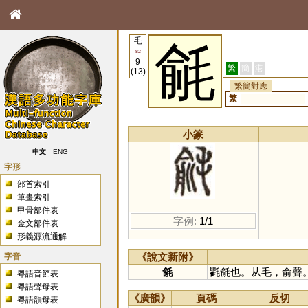
毛
毹
82
9
繁
簡
港
(13)
繁簡對應
繁
小篆
中文
ENG
字形
部首索引
筆畫索引
甲骨部件表
字例:
1/1
金文部件表
形義源流通解
字音
《說文新附》
毹
氍毹也。从毛，俞聲
粵語音節表
粵語聲母表
《廣韻》
頁碼
反切
粵語韻母表