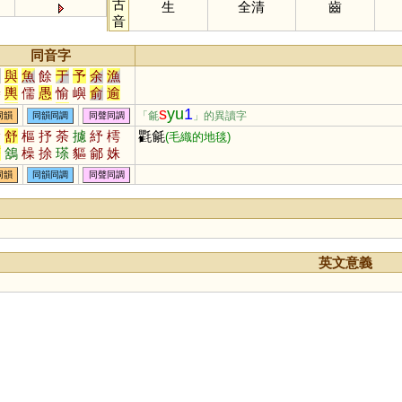
古
生
全清
齒
音
同音字
如
與
魚
餘
于
予
余
漁
譽
輿
儒
愚
愉
嶼
俞
逾
娛
禺
榆
蠕
虞
渝
隅
圩
s
yu
1
「毹
」的異讀字
同韻
同韻同調
同聲同調
茹
庾
孺
嵎
盂
銣
揄
諛
輸
舒
樞
抒
荼
攄
紓
樗
氍毹
(毛織的地毯)
竽
歟
濡
喁
畬
臾
嚅
覦
筡
鵨
橾
捈
瑹
貙
鄃
姝
臑
艅
崳
旟
繻
邘
歈
狳
同韻
同韻同調
同聲同調
萸
薷
襦
髃
蝓
雩
踰
妤
帤
挐
舁
湡
袽
隃
牏
睮
蕍
蕠
嬬
鴽
謣
鰅
轝
醹
齵
鸒
擩
堣
杅
楰
腢
媮
澞
侞
堬
雓
燸
歶
蒘
硢
英文意義
鮽
筎
螸
籅
曘
蝡