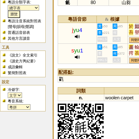
毹
80
山芻
粵語分類字表:
粵語音節
根據
&
粵語注音系統對照表
於
黃
周
[
聲母
|
韻母
|
聲調
]
p50
p85
j
yu
4
吾
普通話音節表
李
何
p221
迂
其他方言讀音
HKLS
人文
同聲
瑜
書
工具
黃
周
p51
p85
腴
s
yu
1
摴
李
何
p372
《說文》全文索引
璵
HKLS
人文
同聲
《讀史方輿紀要》
窬
成語彙輯
褕
配搭點:
繁簡對照表
羭
氍
鸆
設定
与
冷僻字:
詞類
釪
n.
woolen
carpet
粵音系統: