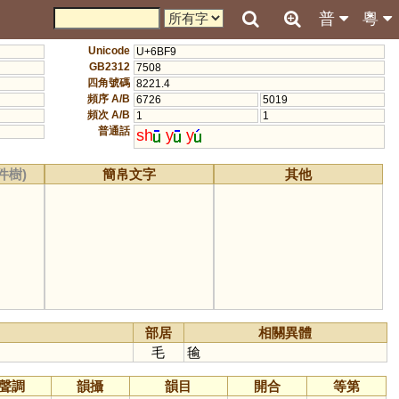
普
粵
Unicode
U+6BF9
GB2312
7508
四角號碼
8221.4
頻序 A/B
6726
5019
頻次 A/B
1
1
普通話
sh
y
y
件樹)
簡帛文字
其他
部居
相關異體
毛
毺
聲調
韻攝
韻目
開合
等第