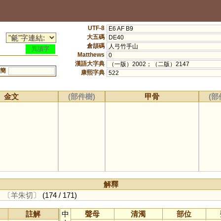
UTF-8
E6 AF B9
大五碼
DE40
倉頡碼
人弓竹手山
異讀字
Matthews
0
漢語大字典
（一版）2002；（二版）2147
簡
康熙字典
522
金文
(部件樹)
甲骨
(部
解釋
。
〔羊朱切〕
(174 / 171)
註解
中
聲母
清濁
部位