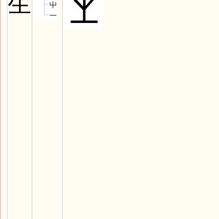
生
屮
一