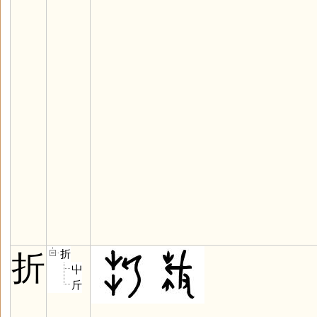
折
折
屮
斤