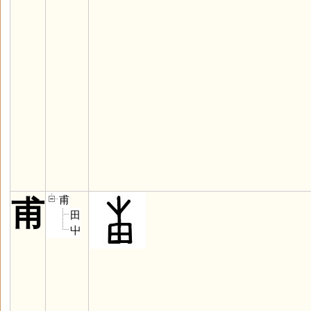
甫
甫
田
屮