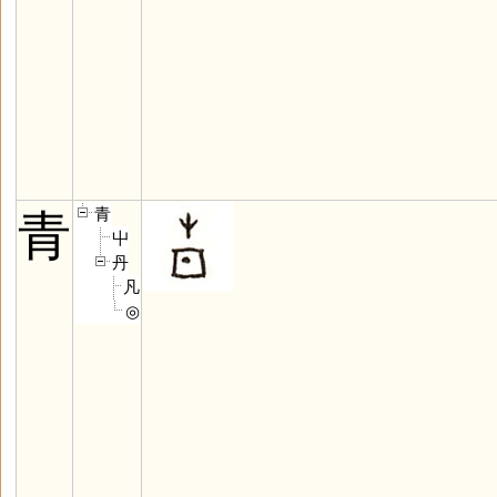
青
青
屮
丹
凡
◎