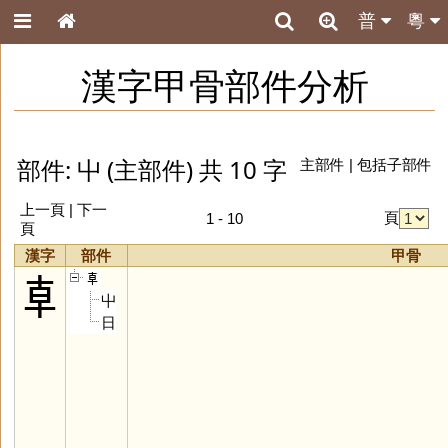
普
粵
漢字甲骨部件分析
部件: 屮 (主部件) 共 10 字
主部件
|
包括子部件
上一頁 | 下一
頁
1 - 10
頁
漢字
部件
甲骨
𠦝
𠦝
屮
日