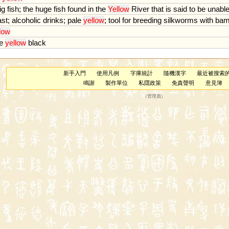
ig
fish
;
the
huge
fish
found
in
the
Yellow
River
that
is
said
to
be
unabl
ast
;
alcoholic
drinks
;
pale
yellow
;
tool
for
breeding
silkworms
with
bam
low
e
yellow
black
新手入門
使用凡例
字庫統計
隨機漢字
最近被搜索
鳴謝
製作單位
私隱政策
免責聲明
意見簿
（
管理員
）