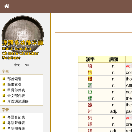
漢字
詞類
埴
n.
yel
中文
ENG
字形
姞
n.
co
棫
n.
tho
部首索引
筆畫索引
洱
n.
Aff
甲骨部件表
浢
n.
na
金文部件表
猱
n.
the
形義源流通解
獫
n.
the
字音
緗
adj.
pal
粵語音節表
緗
n.
yel
粵語聲母表
縓
n.
or
粵語韻母表
韎
adj.
red