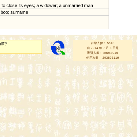
e
to
close
its
eyes
;
a
widower
;
a
unmarried
man
boo
;
surname
在線人數： 5513
的漢字
自 2014 年 7 月 8 日起
瀏覽人數： 80048015
使用次數： 293895116