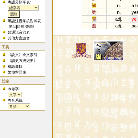
粵語分類字表:
鰥
n.
a
b
麴
n.
ye
黃
adj.
yel
粵語注音系統對照表
黚
adj.
pal
[
聲母
|
韻母
|
聲調
]
普通話音節表
其他方言讀音
工具
《說文》全文索引
《讀史方輿紀要》
成語彙輯
繁簡對照表
設定
冷僻字:
粵音系統: