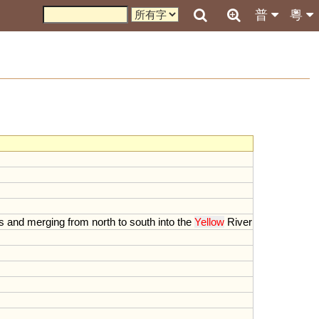
普
粵
s
and
merging
from
north
to
south
into
the
Yellow
River