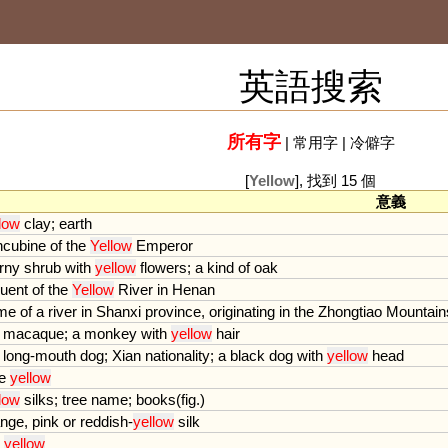
英語搜索
所有字
|
常用字
|
冷僻字
[
Yellow
], 找到 15 個
意義
low
clay
;
earth
ncubine
of
the
Yellow
Emperor
rny
shrub
with
yellow
flowers
;
a
kind
of
oak
luent
of
the
Yellow
River
in
Henan
me
of
a
river
in
Shanxi
province
,
originating
in
the
Zhongtiao
Mountain
macaque
;
a
monkey
with
yellow
hair
long
-
mouth
dog
;
Xian
nationality
;
a
black
dog
with
yellow
head
e
yellow
low
silks
;
tree
name
;
books
(
fig
.)
ange
,
pink
or
reddish
-
yellow
silk
yellow