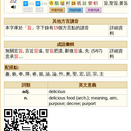
z
i
2
寺
酯
址
籽
姊
祇
趾
訾
軹
旨,聖旨,要旨,
李
何
p111
p154
梓
祗
咫
祉
芷
滓
砥
秭
沚
遵旨,遒旨
HKLS
人文
同聲同韻
同韻同調
同聲同調
耔
茞
茈
坁
黹
秖
厎
扺
芓
泲
呰
恉
胏
疻
笫
訿
畤
阯
其他方言讀音
坻
鮨
栺
汦
淽
吇
杍
矷
藢
本字庫於「
旨
」字下錄有
19
個方言點的讀音
詳細資
釨
枳
衹
料
成語彙輯
無關宏
旨
, 言近
旨
遠, 甘
旨
肥濃, 辭微
旨
遠, 先
(5/67)
詳細資
意承
旨
…
料
配搭點:
趣
,
敕
,
奉
,
降
,
睿
,
懿
,
諭
,
論
,
忤
,
奧
,
聖
,
宏
,
詔
,
宗
,
主
詞類
英文意義
adj.
delicious
n.
delicious
food
(
arch
.);
meaning
,
aim
,
purpose
;
decree
;
purport