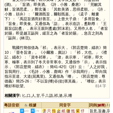
(酒)。」「旨酒」即美酒。《詩．小雅．桑扈》：「兕觥其
觩，旨酒思柔。」鄭玄箋：「其飲美酒，思得柔順。」《詩．
小雅．頍弁》：「爾酒既旨，爾殽既嘉。」《孟子．離婁
下》：「禹惡旨酒而好善言。」上曾大子鼎：「多用旨食。」
「旨食」即美食。又通假為「
詣
」，表示造訪，盠駒尊：「王
親旨(詣)盠」，表示王親到盠處(郭沫若)。又用作人名，「者旨
於賜」即是越王鼫與，緩言之為「者旨於賜」，急言之則為
「鼫與」(林澐)。
戰國竹簡假借為「
祁
」，表示大，《郭店楚簡．緇衣》簡
10：「晉冬旨滄」。《小爾雅．廣詁》：「祁，大也。」《禮
記．緇衣》：「資冬祁寒」。「
滄
」表示寒，「祁寒」即大
寒、極寒，表示到了冬天非常寒冷。又通假作「
示
」，表示指
示，《郭店楚簡．緇衣》：簡41-42引《詩》云：「人之好我，
旨我周行。」《毛詩．小雅．鹿鳴》作「示我周行」，即向我
指示至道、大道(屈萬里)。又通假為「
嗜
」，《郭店楚簡．尊
德義》簡25-26：「不以旨(嗜)谷(欲)害其義」，「嗜欲」表示
嗜好和欲望。
814 字
相關漢字:
匕
,
口
,
人
,
甘
,
千
,
𪊨
,
詣
,
祁
,
滄
,
示
,
嗜
粵語音節
根據
同音字
詞例(
) /
&
解釋
備
子
只
指
止
紙
徵
抵
紫
仔
旨意,旨趣,宗
黃
周
p23
p70