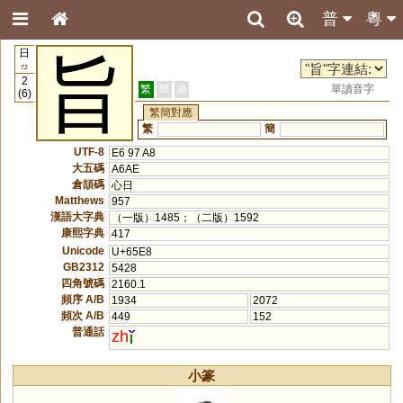
普
粵
日
旨
72
2
繁
簡
港
單讀音字
(6)
繁簡對應
繁
簡
UTF-8
E6 97 A8
大五碼
A6AE
倉頡碼
心日
Matthews
957
漢語大字典
（一版）1485；（二版）1592
康熙字典
417
Unicode
U+65E8
GB2312
5428
四角號碼
2160.1
頻序 A/B
1934
2072
頻次 A/B
449
152
普通話
zh
小篆