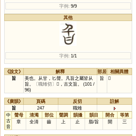
字例:
9/9
其他
字例:
1/1
《說文》
解釋
部居
相關異體
旨
美也。从甘，匕聲。凡旨之屬皆从
旨
𣅌
旨。
〔職雉切〕
𣅌，古文旨。
(101 /
96)
《廣韻》
頁碼
反切
註解
旨
247
職雉
中
聲母
清濁
部位
聲調
韻攝
韻目
開合
等第
古
章
全清
齒
上
止
脂
/
旨
開
三
音