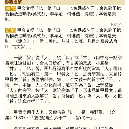
形義通解
略說:
甲金文從「
匕
」從「
口
」，匕象匙或勺子，會以匙子把
食物放進嘴裏(吳式芬、李孝定、何琳儀、沈培)，本義是美
味。
53 字
詳解:
甲金文從「
匕
」從「
口
」，匕象匙或勺子，會以匙子把
食物放進嘴裏(吳式芬、李孝定、何琳儀、沈培)，本義是美
味。《說文》：「旨，美也。从甘，匕聲。凡旨之屬皆从旨。
𣅌，古文旨。」
一說「
旨
」從「
人
」、從「
口
」或「
甘
」（口中有一點◎
表示味道甘甜），會人口所好，有甘美的意思。小篆從
「
甘
」，「
匕
」聲。季旭昇認為甲金文所從的當為「
人
」而非
「
匕
」，理由有二：第一，甲骨文「
匕
」之典型寫法，未見於
甲骨文「
旨
」所從的部件。第二，金文後來的旨字從「
千
」，
而「
千
」本從「
人
」分化而得，這可作為「
旨
」上部當從
「
人
」的旁證。按「
人
」形訛變為「
千
」形未見於甲骨文，很
可能是後來的人誤解了「
旨
」所從的「
匕
」為「
人
」形，才把
「
旨
」訛寫作從「
千
」。
甲骨文用作人名，又假借為「
𪊨
」，是一種野獸。《合
集》10307：「隻(獲)鹿百六十二……旨(𪊨)一」。
金文用作本義，表示美味，殳季良父壺：「用盛旨酉