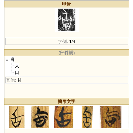
甲骨
字例:
1/4
(部件樹)
旨
人
口
其他:
甘
簡帛文字