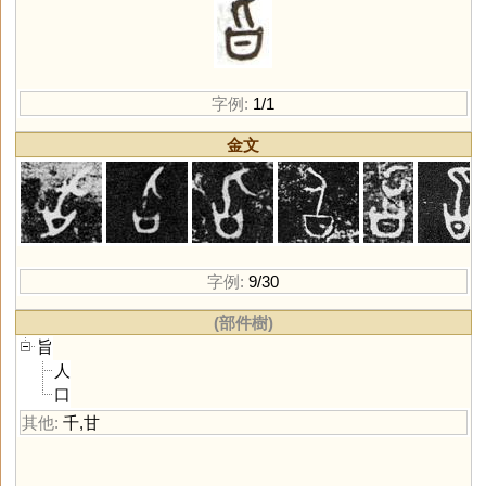
字例:
1/1
金文
字例:
9/30
(部件樹)
旨
人
口
其他:
千
,
甘