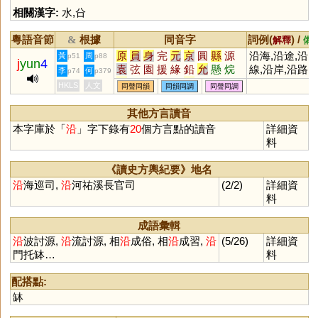
相關漢字:
水
,
㕣
粵語音節
根據
同音字
詞例(
) /
&
解釋
備
原
員
身
完
元
京
圓
縣
源
沿海,沿途,沿
黃
周
p51
p88
j
yun
4
袁
弦
園
援
緣
鉛
允
懸
烷
線,沿岸,沿路
李
何
p74
p379
玄
丸
圜
猿
眩
沅
媛
芫
紈
HKLS
人文
同聲同韻
同韻同調
同聲同調
炫
轅
爰
隕
椽
黿
鳶
洹
刓
湲
螈
猨
邍
邧
櫞
壖
羱
蝯
其他方言讀音
蝝
榬
楥
嫄
鈆
堧
玆
捖
盷
本字庫於「
沿
」字下錄有
20
個方言點的讀音
詳細資
杬
蚖
媴
笎
褑
鶢
鎱
謜
蒝
料
榞
玹
豲
妶
溒
妧
撋
忨
犉
獂
抏
岏
伭
芄
騵
汍
《讀史方輿紀要》地名
沿
海巡司,
沿
河祐溪長官司
(2/2)
詳細資
料
成語彙輯
沿
波討源,
沿
流討源, 相
沿
成俗, 相
沿
成習,
沿
(5/26)
詳細資
門托缽…
料
配搭點:
缽