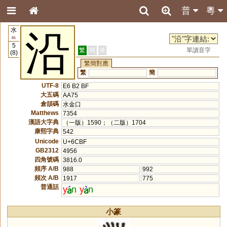
普
粵
水
沿
85
5
繁
簡
港
單讀音字
(8)
繁簡對應
繁
簡
UTF-8
E6 B2 BF
大五碼
AA75
倉頡碼
水金口
Matthews
7354
漢語大字典
（一版）1590；（二版）1704
康熙字典
542
Unicode
U+6CBF
GB2312
4956
四角號碼
3816.0
頻序 A/B
988
992
頻次 A/B
1917
775
普通話
y
n
y
n
小篆