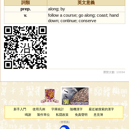
詞類
英文意義
prep.
along
;
by
v.
follow
a
course
;
go
along
;
coast
;
hand
down
;
continue
;
conserve
瀏覽次數: 13334
新手入門
使用凡例
字庫統計
隨機漢字
最近被搜索的漢字
鳴謝
製作單位
私隱政策
免責聲明
意見簿
（
管理員
）