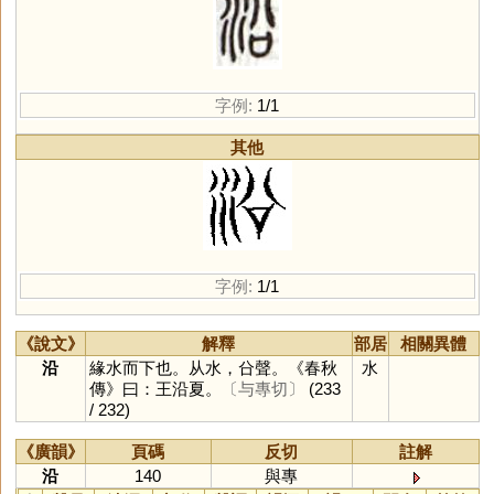
字例:
1/1
其他
字例:
1/1
《說文》
解釋
部居
相關異體
沿
緣水而下也。从水，㕣聲。《春秋
水
傳》曰：王沿夏。
〔与專切〕
(233
/ 232)
《廣韻》
頁碼
反切
註解
沿
140
與專