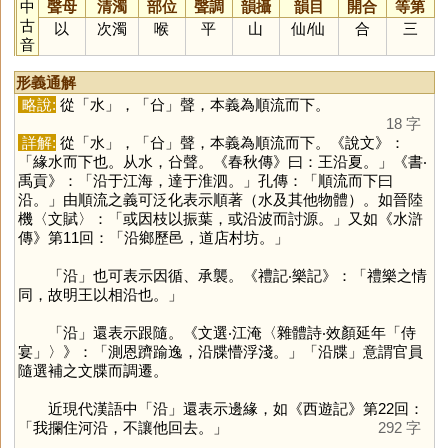
中
聲母
清濁
部位
聲調
韻攝
韻目
開合
等第
古
以
次濁
喉
平
山
仙
/
仙
合
三
音
形義通解
略說:
從「
水
」，「
㕣
」聲，本義為順流而下。
18 字
詳解:
從「
水
」，「
㕣
」聲，本義為順流而下。《說文》：
「緣水而下也。从水，㕣聲。《春秋傳》曰：王沿夏。」《書‧
禹貢》：「沿于江海，達于淮泗。」孔傳：「順流而下曰
沿。」由順流之義可泛化表示順著（水及其他物體）。如晉陸
機〈文賦〉：「或因枝以振葉，或沿波而討源。」又如《水滸
傳》第11回：「沿鄉歷邑，道店村坊。」
「
沿
」也可表示因循、承襲。《禮記‧樂記》：「禮樂之情
同，故明王以相沿也。」
「
沿
」還表示跟隨。《文選‧江淹〈雜體詩‧效顏延年「侍
宴」〉》：「測恩躋踰逸，沿牒懵浮淺。」「沿牒」意謂官員
隨選補之文牒而調遷。
近現代漢語中「
沿
」還表示邊緣，如《西遊記》第22回：
「我攔住河沿，不讓他回去。」
292 字