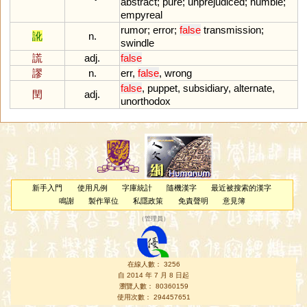
abstract
;
pure
;
unprejudiced
;
humble
;
empyreal
rumor
;
error
;
false
transmission
;
訛
n.
swindle
謊
adj.
false
謬
n.
err
,
false
,
wrong
false
,
puppet
,
subsidiary
,
alternate
,
閏
adj.
unorthodox
新手入門
使用凡例
字庫統計
隨機漢字
最近被搜索的漢字
鳴謝
製作單位
私隱政策
免責聲明
意見簿
（
管理員
）
在線人數： 3256
自 2014 年 7 月 8 日起
瀏覽人數： 80360159
使用次數： 294457651