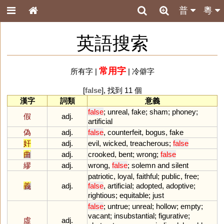
普
粵
英語搜索
常用字
所有字
|
|
冷僻字
[
false
], 找到 11 個
漢字
詞類
意義
false
;
unreal
,
fake
;
sham
;
phoney
;
假
adj.
artificial
偽
adj.
false
,
counterfeit
,
bogus
,
fake
奸
adj.
evil
,
wicked
,
treacherous
;
false
曲
adj.
crooked
,
bent
;
wrong
;
false
繆
adj.
wrong
,
false
;
solemn
and
silent
patriotic
,
loyal
,
faithful
;
public
,
free
;
義
adj.
false
,
artificial
;
adopted
,
adoptive
;
rightious
;
equitable
;
just
false
;
untrue
;
unreal
;
hollow
;
empty
;
vacant
;
insubstantial
;
figurative
;
虛
adj.