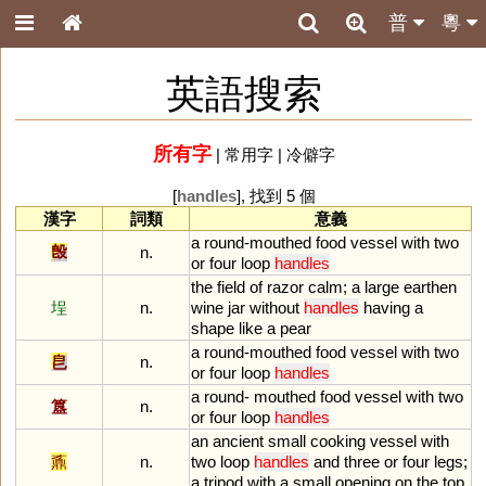
普
粵
英語搜索
所有字
|
常用字
|
冷僻字
[
handles
], 找到 5 個
漢字
詞類
意義
a
round
-
mouthed
food
vessel
with
two
𣪘
n.
or
four
loop
handles
the
field
of
razor
calm
;
a
large
earthen
埕
n.
wine
jar
without
handles
having
a
shape
like
a
pear
a
round
-
mouthed
food
vessel
with
two
皀
n.
or
four
loop
handles
a
round
-
mouthed
food
vessel
with
two
簋
n.
or
four
loop
handles
an
ancient
small
cooking
vessel
with
鼒
n.
two
loop
handles
and
three
or
four
legs
;
a
tripod
with
a
small
opening
on
the
top