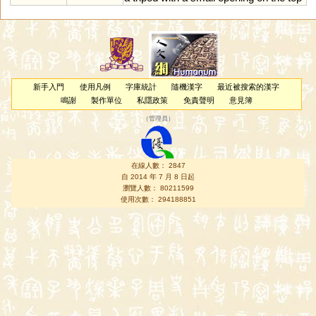
新手入門
使用凡例
字庫統計
隨機漢字
最近被搜索的漢字
鳴謝
製作單位
私隱政策
免責聲明
意見簿
（
管理員
）
在線人數： 2847
自 2014 年 7 月 8 日起
瀏覽人數： 80211599
使用次數： 294188851