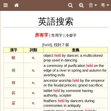
普
粵
英語搜索
所有字
|
常用字
|
冷僻字
[
held
], 找到 7 個
漢字
詞類
意義
object
held
by
dancer
;
a
multicolored
帗
n.
prop
used
in
dancing
a
ceremony
of
purification
held
on
the
禊
n.
edge
of
a
river
in
spring
and
autumn
for
averting
evils
ancestor
worship
held
by
the
emperor
禘
n.
or
the
feudal
princes
;
grand
sacrifice
;
tablet
held
by
someone
having
笏
n.
authority
,
scepter
feathers
held
by
dancers
during
翇
n.
ceremonies
in
antiquity
certain
grass
;
ornaments
held
by