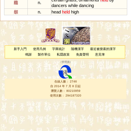
藣
n.
dancers
while
dancing
顤
n.
head
held
high
新手入門
使用凡例
字庫統計
隨機漢字
最近被搜索的漢字
鳴謝
製作單位
私隱政策
免責聲明
意見簿
（
管理員
）
在線人數： 2746
自 2014 年 7 月 8 日起
瀏覽人數： 80210959
使用次數： 294187320