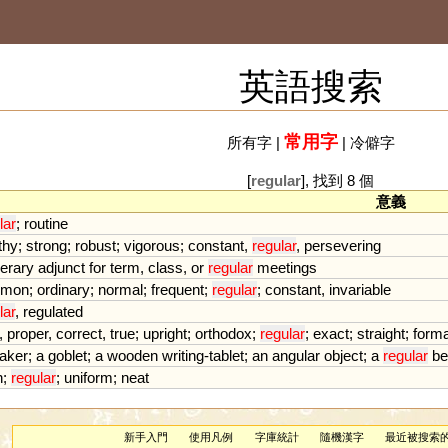
英語搜索
常用字
所有字
|
|
冷僻字
[
regular
], 找到 8 個
意義
lar
;
routine
thy
;
strong
;
robust
;
vigorous
;
constant
,
regular
,
persevering
erary
adjunct
for
term
,
class
,
or
regular
meetings
mon
;
ordinary
;
normal
;
frequent
;
regular
;
constant
,
invariable
lar
,
regulated
,
proper
,
correct
,
true
;
upright
;
orthodox
;
regular
;
exact
;
straight
;
forma
aker
;
a
goblet
;
a
wooden
writing
-
tablet
;
an
angular
object
;
a
regular
b
n
;
regular
;
uniform
;
neat
新手入門
使用凡例
字庫統計
隨機漢字
最近被搜索