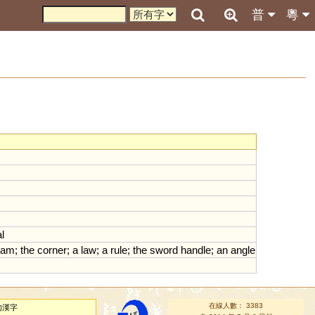
普
粵
l
eam
;
the
corner
;
a
law
;
a
rule
;
the
sword
handle
;
an
angle
在線人數： 3383
的漢字