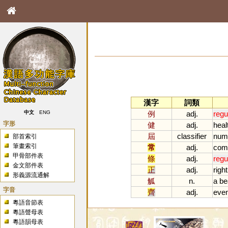
漢字
詞類
例
adj.
regu
中文
ENG
字形
健
adj.
heal
屆
classifier
num
部首索引
筆畫索引
常
adj.
com
甲骨部件表
條
adj.
regu
金文部件表
正
adj.
right
形義源流通解
觚
n.
a
be
字音
齊
adj.
eve
粵語音節表
粵語聲母表
粵語韻母表