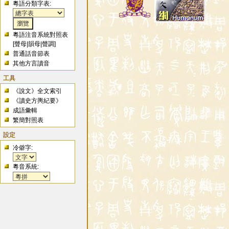
粵語分類字表:
粵語注音系統對照表
[
聲母
|
韻母
|
聲調
]
普通話音節表
其他方言讀音
工具
《說文》全文索引
《讀史方輿紀要》
成語彙輯
繁簡對照表
設定
冷僻字:
粵音系統: