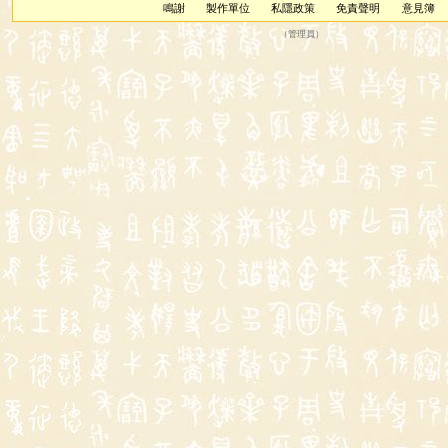
鳴謝
製作單位
私隱政策
免責聲明
意見簿
（
管理員
）