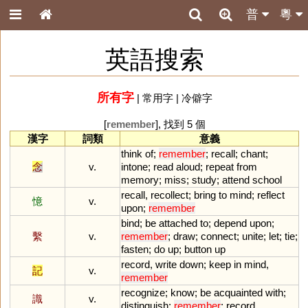
普
粵
英語搜索
所有字
|
常用字
|
冷僻字
[
remember
], 找到 5 個
漢字
詞類
意義
think
of
;
remember
;
recall
;
chant
;
念
v.
intone
;
read
aloud
;
repeat
from
memory
;
miss
;
study
;
attend
school
recall
,
recollect
;
bring
to
mind
;
reflect
憶
v.
upon
;
remember
bind
;
be
attached
to
;
depend
upon
;
繫
v.
remember
;
draw
;
connect
;
unite
;
let
;
tie
;
fasten
;
do
up
;
button
up
record
,
write
down
;
keep
in
mind
,
記
v.
remember
recognize
;
know
;
be
acquainted
with
;
識
v.
distinguish
;
remember
;
record