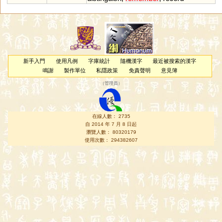
新手入門
使用凡例
字庫統計
隨機漢字
最近被搜索的漢字
鳴謝
製作單位
私隱政策
免責聲明
意見簿
（
管理員
）
在線人數： 2735
自 2014 年 7 月 8 日起
瀏覽人數： 80320179
使用次數： 294382607