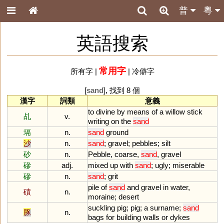
普
粵
英語搜索
常用字
所有字
|
|
冷僻字
[
sand
], 找到 8 個
漢字
詞類
意義
to
divine
by
means
of
a
willow
stick
乩
v.
writing
on
the
sand
塥
n.
sand
ground
沙
n.
sand
;
gravel
;
pebbles
;
silt
砂
n.
Pebble
,
coarse
,
sand
,
gravel
磣
adj.
mixed
up
with
sand
;
ugly
;
miserable
磣
n.
sand
;
grit
pile
of
sand
and
gravel
in
water
,
磧
n.
moraine
;
desert
suckling
pig
;
pig
;
a
surname
;
sand
豚
n.
bags
for
building
walls
or
dykes