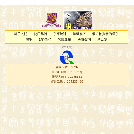
新手入門
使用凡例
字庫統計
隨機漢字
最近被搜索的漢字
鳴謝
製作單位
私隱政策
免責聲明
意見簿
（
管理員
）
在線人數： 2739
自 2014 年 7 月 8 日起
瀏覽人數： 80235161
使用次數： 294235456